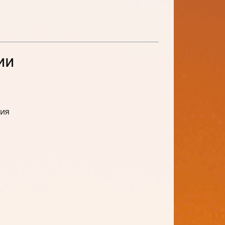
ии
ния