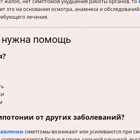
ет жалоб, нет симптомов ухудшения работы органов, то
т это на основании осмотра, анамнеза и обследований
ребующего лечения.
а нужна помощь
я?
ть
жи
м
ипотонии от других заболеваний?
давлении
симптомы возникают или усиливаются при сме
и сопровождаются болью в груди, сильной одышкой, вы