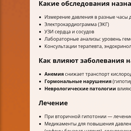
Какие обследования назн
Измерение давления в разные часы д
Электрокардиограмма (ЭКГ)
УЗИ сердца и сосудов
Лабораторные анализы: уровень гем
Консультации терапевта, эндокринол
Как влияют заболевания н
Анемия
снижает транспорт кислород
Гормональные нарушения
(гипоти
Неврологические патологии
влияю
Лечение
При вторичной гипотонии — лечение
Медикаменты для повышения давлени
(кофеин-бензоат натрия), сосудосуж