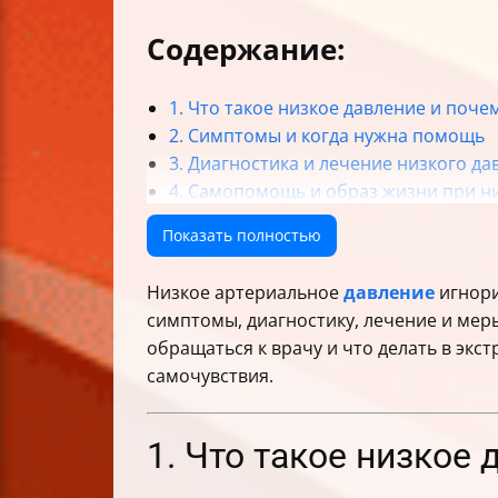
Содержание:
1. Что такое низкое давление и поче
2. Симптомы и когда нужна помощь
3. Диагностика и лечение низкого да
4. Самопомощь и образ жизни при н
5. Безопасность и экстренные меры
Показать полностью
6. Особые случаи и важные нюансы
Итог: что делать при низком давлени
Низкое артериальное
давление
игнори
Таблица: Основные причины и симпт
симптомы, диагностику, лечение и меры
обращаться к врачу и что делать в экс
самочувствия.
1. Что такое низкое