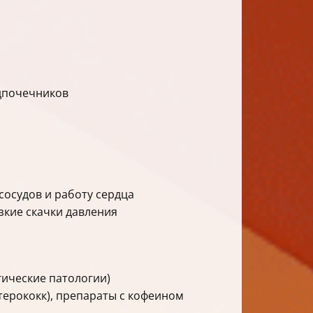
дпочечников
сосудов и работу сердца
зкие скачки давления
гические патологии)
терококк), препараты с кофеином