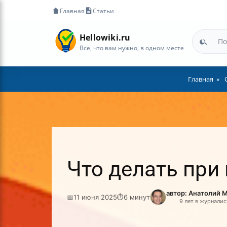
Главная
Статьи
Hellowiki.ru
Всё, что вам нужно, в одном месте
Главная
Что делать при
автор: Анатолий 
📅
11 июня 2025
⏱
6 минут
9 лет в журналис