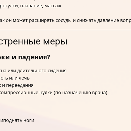
рогулки, плавание, массаж
как он может расширять сосуды и снижать давление во
кстренные меры
оки и падения?
сна или длительного сидения
сть или лечь
к и переедания
 компрессионные чулки (по назначению врача)
риподнять ноги