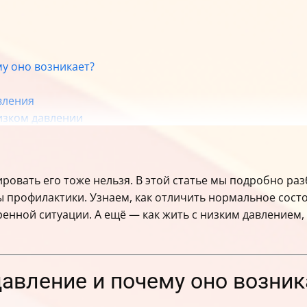
му оно возникает?
вления
изком давлении
и?
ровать его тоже нельзя. В этой статье мы подробно р
омы низкого давления
 профилактики. Узнаем, как отличить нормальное состо
тренной ситуации. А ещё — как жить с низким давлением
 давление и почему оно возник