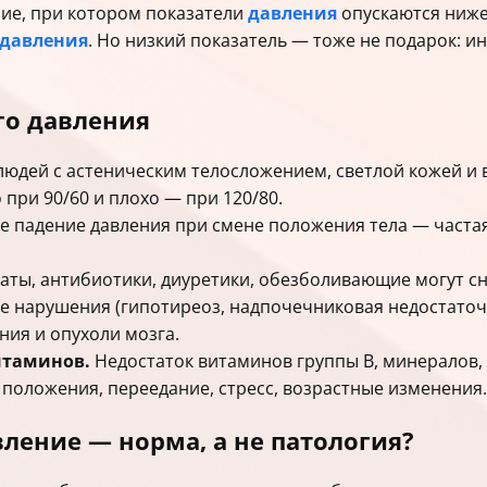
ие, при котором показатели
давления
опускаются ниже 
давления
. Но низкий показатель — тоже не подарок: и
го давления
людей с астеническим телосложением, светлой кожей и
при 90/60 и плохо — при 120/80.
е падение давления при смене положения тела — часта
ты, антибиотики, диуретики, обезболивающие могут сн
 нарушения (гипотиреоз, надпочечниковая недостаточн
ния и опухоли мозга.
итаминов.
Недостаток витаминов группы B, минералов,
положения, переедание, стресс, возрастные изменения.
вление — норма, а не патология?