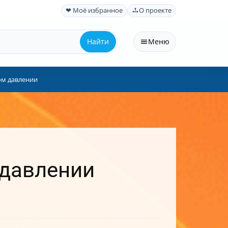
❤ Моё избранное
О проекте
Найти
Меню
ом давлении
 давлении