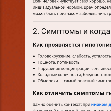
Если человек чувствует себя хорошо, н
индивидуальной нормой. Врач определи
может быть признаком заболевания, т
2. Симптомы и когд
Как проявляется гипотони
Головокружение, слабость, усталость
Тошнота, потливость
Нарушение концентрации, сонливос
Холодные конечности, бледность ко
Обмороки — самый опасный симпто
Как отличить симптомы г
Важно оценить контекст: при
низком 
физической нагрузки. Если же признак