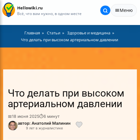
Hellowiki.ru
Меню
Всё, что вам нужно, в одном месте
Главная
Статьи
Здоровье и медицина
Что делать при высоком артериальном давлении
Что делать при высоком
артериальном давлении
📅
18 июня 2025
⏱
6 минут
автор: Анатолий Малинин
9 лет в журналистике