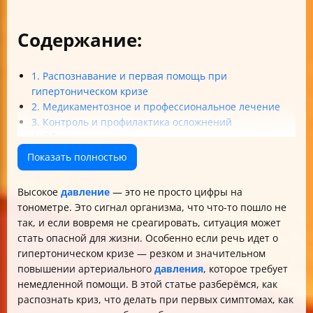
Содержание:
1. Распознавание и первая помощь при
гипертоническом кризе
2. Медикаментозное и профессиональное лечение
3. Контроль и профилактика осложнений
4. Образ жизни и питание для нормализации
давления
Показать полностью
Итог
Высокое
давление
— это не просто цифры на
тонометре. Это сигнал организма, что что-то пошло не
так, и если вовремя не среагировать, ситуация может
стать опасной для жизни. Особенно если речь идет о
гипертоническом кризе — резком и значительном
повышении артериального
давления
, которое требует
немедленной помощи. В этой статье разберёмся, как
распознать криз, что делать при первых симптомах, как