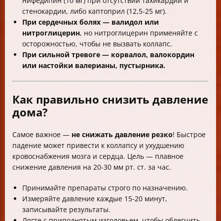
нифедипин (10 мг) при отсутствии тахикардии и
стенокардии, либо каптоприл (12,5-25 мг).
При сердечных болях — валидол или
нитроглицерин
, но нитроглицерин применяйте с
осторожностью, чтобы не вызвать коллапс.
При сильной тревоге — корвалол, валокордин
или настойки валерианы, пустырника.
Как правильно снизить давление
дома?
Самое важное —
не снижать давление резко
! Быстрое
падение может привести к коллапсу и ухудшению
кровоснабжения мозга и сердца. Цель — плавное
снижение давления на 20-30 мм рт. ст. за час.
Принимайте препараты строго по назначению.
Измеряйте давление каждые 15-20 минут,
записывайте результаты.
Лягте с приподнятым изголовьем, чтобы облегчить