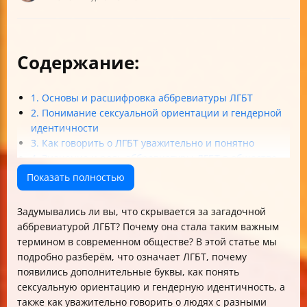
Содержание:
1. Основы и расшифровка аббревиатуры ЛГБТ
2. Понимание сексуальной ориентации и гендерной
идентичности
3. Как говорить о ЛГБТ уважительно и понятно
4. Значение и роль аббревиатуры ЛГБТ в обществе
Итог: что нужно запомнить?
Показать полностью
Задумывались ли вы, что скрывается за загадочной
аббревиатурой ЛГБТ? Почему она стала таким важным
термином в современном обществе? В этой статье мы
подробно разберём, что означает ЛГБТ, почему
появились дополнительные буквы, как понять
сексуальную ориентацию и гендерную идентичность, а
также как уважительно говорить о людях с разными