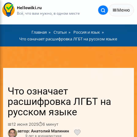
Hellowiki.ru
Меню
Всё, что вам нужно, в одном месте
Главная
Статьи
Россия и язык
Что означает расшифровка ЛГБТ на русском языке
Что означает
расшифровка ЛГБТ на
русском языке
📅
12 июня 2025
⏱
6 минут
автор: Анатолий Малинин
9 лет в журналистике