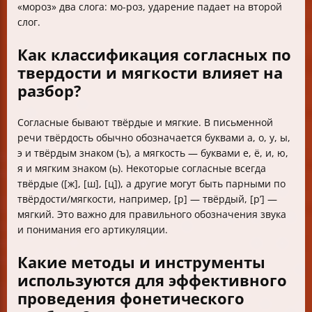
«мороз» два слога: мо-роз, ударение падает на второй
слог.
Как классификация согласных по
твердости и мягкости влияет на
разбор?
Согласные бывают твёрдые и мягкие. В письменной
речи твёрдость обычно обозначается буквами а, о, у, ы,
э и твёрдым знаком (ъ), а мягкость — буквами е, ё, и, ю,
я и мягким знаком (ь). Некоторые согласные всегда
твёрдые ([ж], [ш], [ц]), а другие могут быть парными по
твёрдости/мягкости, например, [р] — твёрдый, [р’] —
мягкий. Это важно для правильного обозначения звука
и понимания его артикуляции.
Какие методы и инструменты
используются для эффективного
проведения фонетического