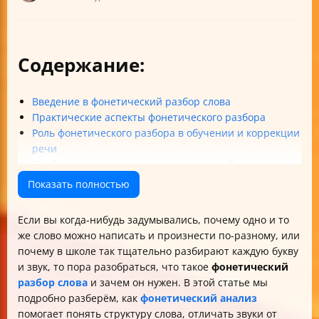
Содержание:
Введение в фонетический разбор слова
Практические аспекты фонетического разбора
Роль фонетического разбора в обучении и коррекции
речи
Особенности и распространённые ошибки при
фонетическом разборе
Показать полностью
Итог: как освоить фонетический разбор слова
Пример фонетического разбора слова «мороз»
Если вы когда-нибудь задумывались, почему одно и то
же слово можно написать и произнести по-разному, или
почему в школе так тщательно разбирают каждую букву
и звук, то пора разобраться, что такое
фонетический
разбор слова
и зачем он нужен. В этой статье мы
подробно разберём, как
фонетический анализ
помогает понять структуру слова, отличать звуки от