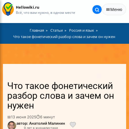
Hellowiki.ru
Меню
Всё, что вам нужно, в одном месте
Главная
Статьи
Россия и язык
Что такое фонетический разбор слова и зачем он нужен
Что такое фонетический
разбор слова и зачем он
нужен
📅
13 июня 2025
⏱
6 минут
автор: Анатолий Малинин
9 лет в журналистике