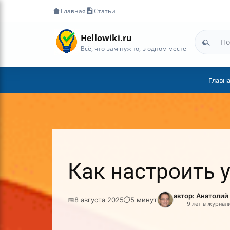
Главная
Статьи
Hellowiki.ru
Всё, что вам нужно, в одном месте
Главн
Как настроить 
автор: Анатоли
📅
8 августа 2025
⏱
5 минут
9 лет в журнал