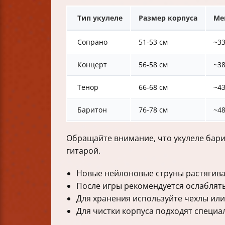
Тип укулеле
Размер корпуса
Ме
Сопрано
51-53 см
~3
Концерт
56-58 см
~3
Тенор
66-68 см
~4
Баритон
76-78 см
~4
Обращайте внимание, что укулеле бари
гитарой.
Новые нейлоновые струны растягиваю
После игры рекомендуется ослаблять 
Для хранения используйте чехлы или
Для чистки корпуса подходят специа