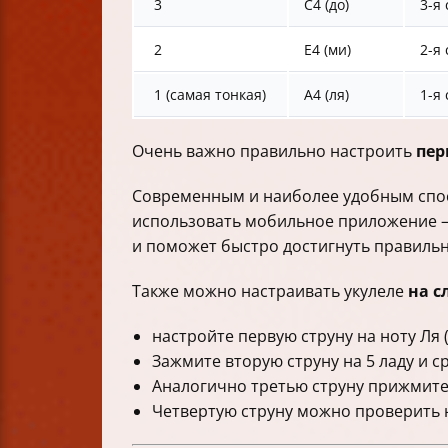
3
C4 (до)
3-я
2
E4 (ми)
2-я 
1 (самая тонкая)
A4 (ля)
1-я
Очень важно правильно настроить
пер
Современным и наиболее удобным спо
использовать мобильное приложение — 
и поможет быстро достигнуть правильн
Также можно настраивать укулеле
на с
настройте первую струну на ноту Ля 
Зажмите вторую струну на 5 ладу и с
Аналогично третью струну прижмите 
Четвертую струну можно проверить н