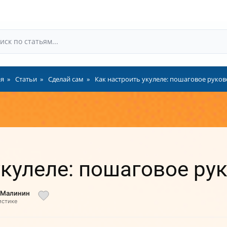
ая
Статьи
Сделай сам
Как настроить укулеле: пошаговое руков
укулеле: пошаговое ру
й Малинин
истике