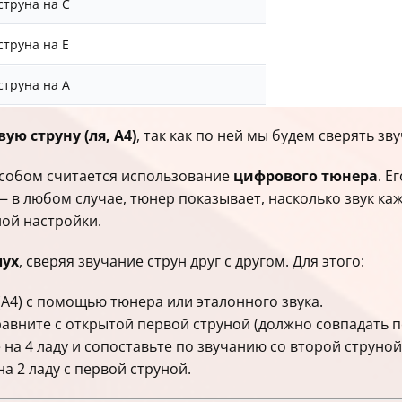
 струна на C
струна на E
 струна на A
вую струну (ля, A4)
, так как по ней мы будем сверять зв
собом считается использование
цифрового тюнера
. Е
в любом случае, тюнер показывает, насколько звук каж
ой настройки.
лух
, сверяя звучание струн друг с другом. Для этого:
(A4) с помощью тюнера или эталонного звука.
равните с открытой первой струной (должно совпадать п
на 4 ладу и сопоставьте по звучанию со второй струной
а 2 ладу с первой струной.