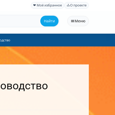
❤ Моё избранное
О проекте
Найти
Меню
одство
ководство