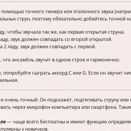
с помощью точного тюнера или эталонного звука (напри
альных струн, поэтому обязательно добейтесь точной н
ду, чтобы звучала так же, как первая открытая струна.
ладу, звук должен совпадать со второй открытой.
 2 ладу, звук должен совпадать с первой.
, что ансамбль звучит в одном строе и гармонично.
е, попробуйте сыграть аккорд C или G. Если он звучит ч
вильная.
 очень точный. Он подскажет, подтягивать струну или 
вать через микрофон компьютера или смартфона. Такие
еле
— чаще всего бесплатны и имеют функцию определе
опулярны у новичков.