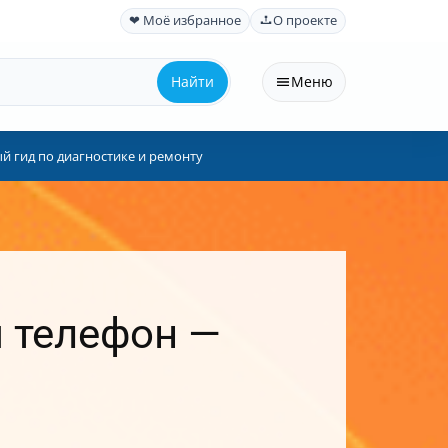
❤ Моё избранное
О проекте
Найти
Меню
й гид по диагностике и ремонту
я телефон —