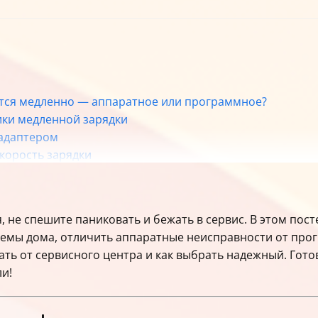
ется медленно — аппаратное или программное?
ики медленной зарядки
 адаптером
скорость зарядки
 как выбрать надежный
остики
 сроки ремонта
 не спешите паниковать и бежать в сервис. В этом посте
ость зарядки
емы дома, отличить аппаратные неисправности от прог
даптера
ать от сервисного центра и как выбрать надежный. Гото
ть самому
и!
нной зарядке
ику и ремонт