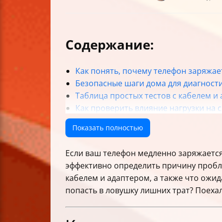
Содержание:
Как понять, почему телефон заряжа
Безопасные шаги дома для диагност
Таблица простых тестов с кабелем и
Как проверить влияние нагрузки на 
Что ожидать от сервисного центра и
Показать полностью
Какие данные подготовить для диагн
Частые аппаратные неисправности и
Если ваш телефон медленно заряжается,
Внешние условия, влияющие на скор
эффективно определить причину пробл
Рекомендации по выбору кабеля и а
кабелем и адаптером, а также что ожид
Когда пора перестать пытаться чини
попасть в ловушку лишних трат? Поехал
Что делать после ремонта
Альтернативные решения при медле
Как планировать бюджет на диагност