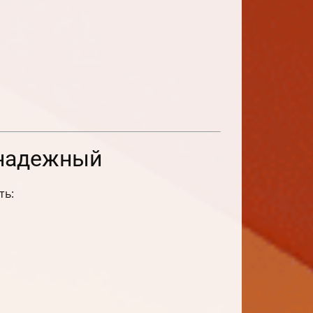
 надежный
ть: