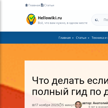
Главная
Статьи
Hellowiki.ru
Всё, что вам нужно, в одном месте
Главная
Статьи
Техника и
Что делать есл
полный гид по 
автор: Анатоли
📅
17 ноября 2025
⏱
5 минут
9 лет в журна