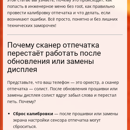
Последовательность действий после калибровки
попасть в инженерное меню без root, как правильно
Проблемы после замены дисплея — как понять,
провести калибровку отпечатка и что делать, если
программная или аппаратная причина
возникают ошибки. Всё просто, понятно и без лишних
Советы пользователей для успешной калибровки
технических заморочек!
Меры предосторожности и гарантия
Признаки успешной калибровки
Альтернативные решения, если калибровка не
Почему сканер отпечатка
помогает
перестаёт работать после
Таблица: Частые ошибки и решения при калибровке
обновления или замены
отпечатка Xiaomi
Рекомендации по оформлению инструкции
дисплея
Какие модели Xiaomi чаще требуют калибровки
Итог
Представьте, что ваш телефон — это оркестр, а сканер
отпечатка — солист. После обновления прошивки или
замены дисплея солист вдруг забыл слова и перестал
петь. Почему?
Сброс калибровки
— после прошивки или замены
экрана настройки сенсора отпечатка могут
сброситься.