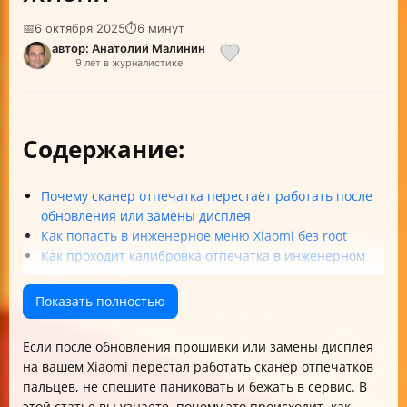
📅
6 октября 2025
⏱
6 минут
автор: Анатолий Малинин
9 лет в журналистике
Содержание:
Почему сканер отпечатка перестаёт работать после
обновления или замены дисплея
Как попасть в инженерное меню Xiaomi без root
Как проходит калибровка отпечатка в инженерном
меню
Что делать, если возникает ошибка на этапе с
Показать полностью
чёрным предметом
Влияние защитной плёнки и стекла на работу
Если после обновления прошивки или замены дисплея
сканера
на вашем Xiaomi перестал работать сканер отпечатков
Как ускорить работу сканера после калибровки
пальцев, не спешите паниковать и бежать в сервис. В
Как правильно удалить старые отпечатки и зачем
этой статье вы узнаете, почему это происходит, как