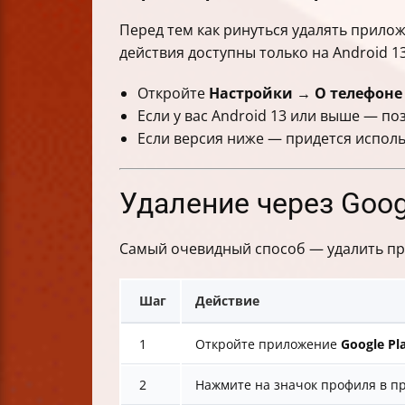
Перед тем как ринуться удалять прило
действия доступны только на Android 13
Откройте
Настройки
→
О телефоне
Если у вас Android 13 или выше — по
Если версия ниже — придется исполь
Удаление через Goog
Самый очевидный способ — удалить при
Шаг
Действие
1
Откройте приложение
Google Pl
2
Нажмите на значок профиля в пр