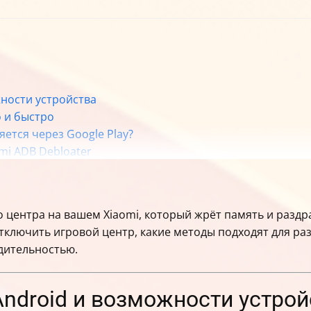
ности устройства
о и быстро
яется через Google Play?
mi ADB Debloater
рнатива удалению
 архивирования
повышения производительности
о центра на вашем Xiaomi, который жрёт память и раздр
а Xiaomi
 отключить игровой центр, какие методы подходят для раз
спешно
дительностью.
я
ndroid и возможности устрой