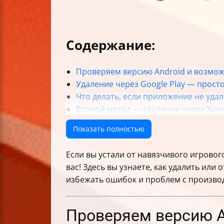
Содержание:
Проверяем версию Android и возмож
Удаление через Google Play — прост
Что делать, если приложение не удал
Второй метод — удаление через Xiao
Архивирование приложений — альте
Показать полностью
Что происходит после удаления или
Советы для освобождения места и 
Если вы устали от навязчивого игровог
Особенности удаления приложений н
вас! Здесь вы узнаете, как удалить или
Как понять, что удаление прошло у
избежать ошибок и проблем с произво
Таблица сравнения методов удалени
Заключение
Проверяем версию A