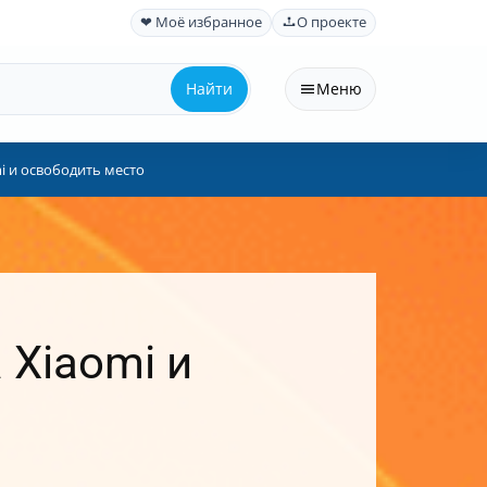
❤ Моё избранное
О проекте
Найти
Меню
i и освободить место
 Xiaomi и