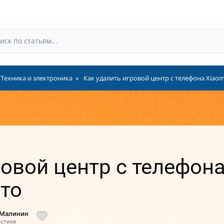
Техника и электроника
Как удалить игровой центр с телефона Xiaom
овой центр с телефона
то
 Малинин
истике