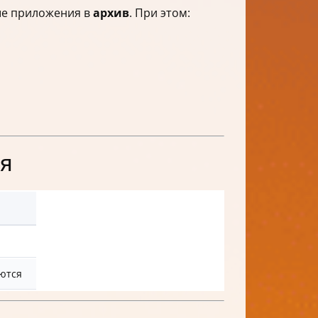
ые приложения в
архив
. При этом:
ия
ются