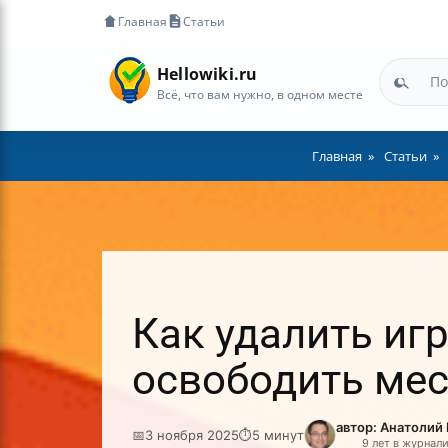
Главная
Статьи
Hellowiki.ru
Всё, что вам нужно, в одном месте
Главная
Статьи
Как удалить игр
освободить мес
автор: Анатолий
📅
3 ноября 2025
⏱
5 минут
9 лет в журнал