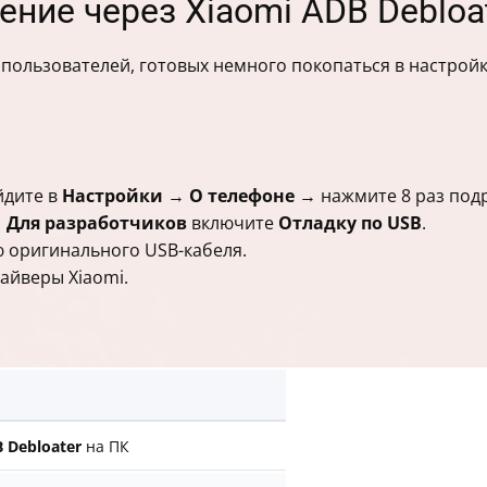
ение через Xiaomi ADB Debloa
 пользователей, готовых немного покопаться в настройк
айдите в
Настройки
→
О телефоне
→ нажмите 8 раз под
→
Для разработчиков
включите
Отладку по USB
.
 оригинального USB-кабеля.
айверы Xiaomi.
 Debloater
на ПК