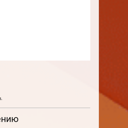
.
ению