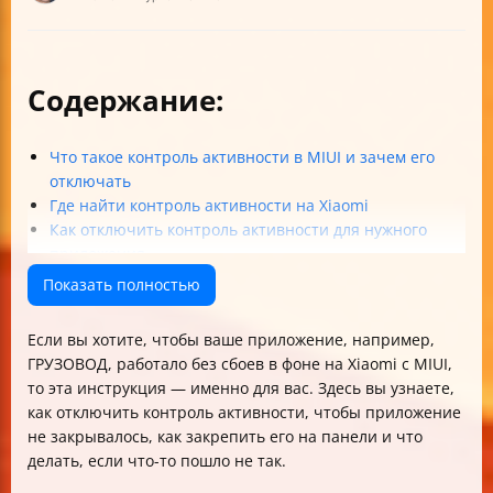
Содержание:
Что такое контроль активности в MIUI и зачем его
отключать
Где найти контроль активности на Xiaomi
Как отключить контроль активности для нужного
приложения
Как закрепить приложение на панели открытых
Показать полностью
приложений
Почему отключение контроля активности важно для
Если вы хотите, чтобы ваше приложение, например,
работы в фоне
ГРУЗОВОД, работало без сбоев в фоне на Xiaomi с MIUI,
Как понять, что настройка применена
то эта инструкция — именно для вас. Здесь вы узнаете,
Распространённые проблемы и их решения
как отключить контроль активности, чтобы приложение
Минимальная свободная память и как её проверить
не закрывалось, как закрепить его на панели и что
Альтернативные подходы, если отключение контроля
делать, если что-то пошло не так.
не помогает