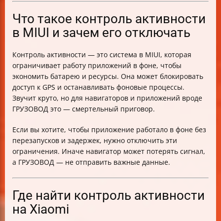
Риски и предупреждения при отключении контроля
активности
Что такое контроль активности
Дополнительные советы по оптимизации батареи
в MIUI и зачем его отключать
Как проверить, что приложение работает корректно
после настройки
Контроль активности — это система в MIUI, которая
Что писать в разделе «Готово!»
ограничивает работу приложений в фоне, чтобы
Форма обратной связи для ускорения решения
экономить батарею и ресурсы. Она может блокировать
проблем
доступ к GPS и останавливать фоновые процессы.
Таблица основных шагов настройки контроля
Звучит круто, но для навигаторов и приложений вроде
активности
ГРУЗОВОД это — смертельный приговор.
Если вы хотите, чтобы приложение работало в фоне без
перезапусков и задержек, нужно отключить эти
ограничения. Иначе навигатор может потерять сигнал,
а ГРУЗОВОД — не отправить важные данные.
Где найти контроль активности
на Xiaomi