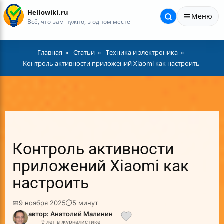
Hellowiki.ru
Меню
Всё, что вам нужно, в одном месте
Главная
Статьи
Техника и электроника
Контроль активности приложений Xiaomi как настроить
Контроль активности
приложений Xiaomi как
настроить
📅
9 ноября 2025
⏱
5 минут
автор: Анатолий Малинин
9 лет в журналистике