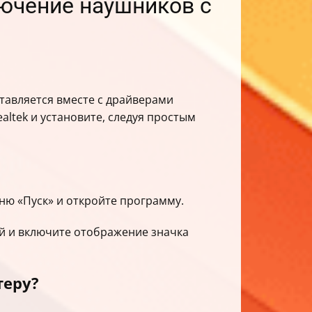
ключение наушников с
ставляется вместе с драйверами
ealtek и установите, следуя простым
еню «Пуск» и откройте программу.
ий и включите отображение значка
теру?