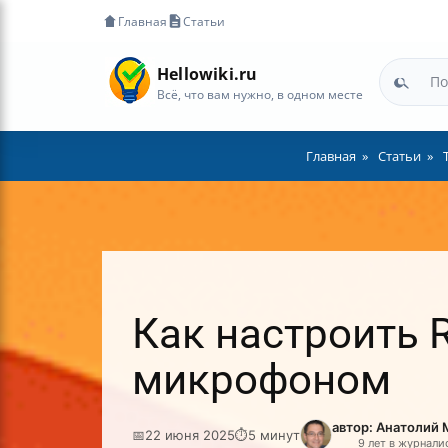
Главная
Статьи
Hellowiki.ru
Всё, что вам нужно, в одном месте
Главная
Статьи
Как настроить 
микрофоном
автор: Анатолий
📅
22 июня 2025
⏱
5 минут
9 лет в журнали