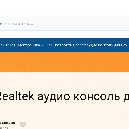
Техника и электроника
Как настроить Realtek аудио консоль для н
Realtek аудио консоль 
 Малинин
стике