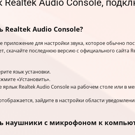
к Realtek Audio Console, под
 Realtek Audio Console?
ое приложение для настройки звука, которое обычно по
 нет, скачайте последнюю версию с официального сайта R
рите язык установки.
ажмите «Установить».
 ярлык Realtek Audio Console на рабочем столе или в м
е отображается, зайдите в настройки области уведомлен
ь наушники с микрофоном к компью