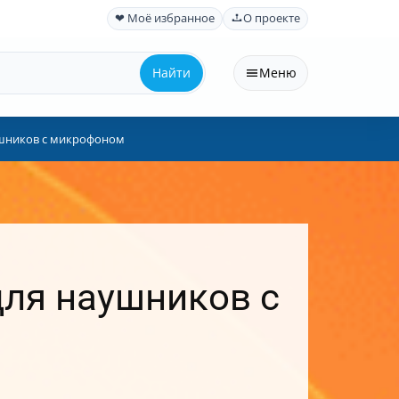
❤ Моё избранное
О проекте
Найти
Меню
аушников с микрофоном
для наушников с