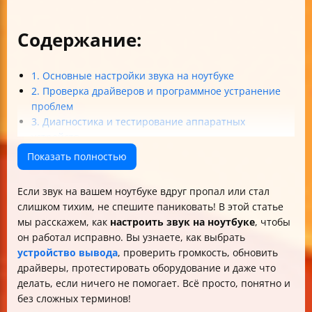
Содержание:
1. Основные настройки звука на ноутбуке
2. Проверка драйверов и программное устранение
проблем
3. Диагностика и тестирование аппаратных
устройств
4. Продвинутая настройка и восстановление
Показать полностью
5. Профилактика и помощь специалистов
Итог: простой алгоритм решения проблем со звуком
Если звук на вашем ноутбуке вдруг пропал или стал
на ноутбуке
слишком тихим, не спешите паниковать! В этой статье
мы расскажем, как
настроить звук на ноутбуке
, чтобы
он работал исправно. Вы узнаете, как выбрать
устройство вывода
, проверить громкость, обновить
драйверы, протестировать оборудование и даже что
делать, если ничего не помогает. Всё просто, понятно и
без сложных терминов!