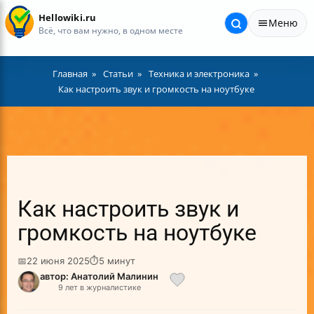
Hellowiki.ru
Меню
Всё, что вам нужно, в одном месте
Главная
Статьи
Техника и электроника
Как настроить звук и громкость на ноутбуке
Как настроить звук и
громкость на ноутбуке
📅
22 июня 2025
⏱
5 минут
автор: Анатолий Малинин
9 лет в журналистике