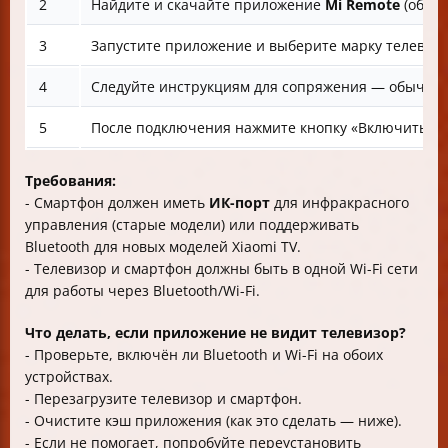
2
Найдите и скачайте приложение
Mi Remote
(обрат
3
Запустите приложение и выберите марку телевиз
4
Следуйте инструкциям для сопряжения — обычно
5
После подключения нажмите кнопку «Включить» 
Требования:
- Смартфон должен иметь
ИК-порт
для инфракрасного
управления (старые модели) или поддерживать
Bluetooth для новых моделей Xiaomi TV.
- Телевизор и смартфон должны быть в одной Wi-Fi сети
для работы через Bluetooth/Wi-Fi.
Что делать, если приложение не видит телевизор?
- Проверьте, включён ли Bluetooth и Wi-Fi на обоих
устройствах.
- Перезагрузите телевизор и смартфон.
- Очистите кэш приложения (как это сделать — ниже).
- Если не помогает, попробуйте переустановить