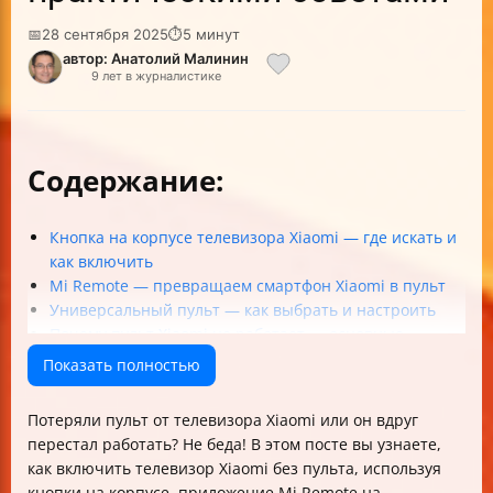
📅
28 сентября 2025
⏱
5 минут
автор: Анатолий Малинин
9 лет в журналистике
Содержание:
Кнопка на корпусе телевизора Xiaomi — где искать и
как включить
Mi Remote — превращаем смартфон Xiaomi в пульт
Универсальный пульт — как выбрать и настроить
Почему пульт Xiaomi не работает — основные
причины
Показать полностью
Как очистить кэш и переустановить приложение Mi
Remote
Потеряли пульт от телевизора Xiaomi или он вдруг
Что делать, если ни один способ не работает
перестал работать? Не беда! В этом посте вы узнаете,
Итоговая таблица способов включения телевизора
как включить телевизор Xiaomi без пульта, используя
Xiaomi без пульта
кнопки на корпусе, приложение Mi Remote на