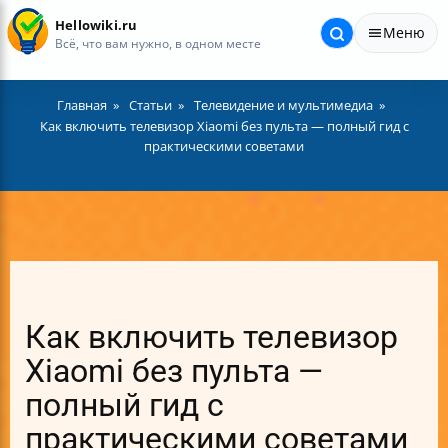
Hellowiki.ru
Меню
Всё, что вам нужно, в одном месте
Главная
Статьи
Телевидение и мультимедиа
Как включить телевизор Xiaomi без пульта — полный гид с
практическими советами
Как включить телевизор
Xiaomi без пульта —
полный гид с
практическими советами