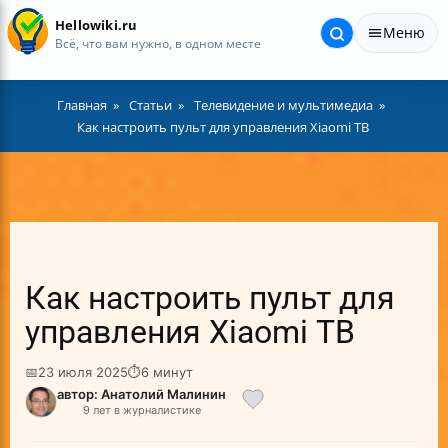
Hellowiki.ru
Меню
Всё, что вам нужно, в одном месте
Главная
Статьи
Телевидение и мультимедиа
Как настроить пульт для управления Xiaomi ТВ
Как настроить пульт для
управления Xiaomi ТВ
📅
23 июля 2025
⏱
6 минут
автор: Анатолий Малинин
9 лет в журналистике