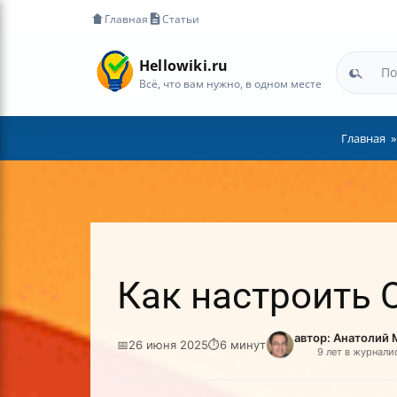
Главная
Статьи
Hellowiki.ru
Всё, что вам нужно, в одном месте
Главная
Как настроить 
автор: Анатолий
📅
26 июня 2025
⏱
6 минут
9 лет в журнали