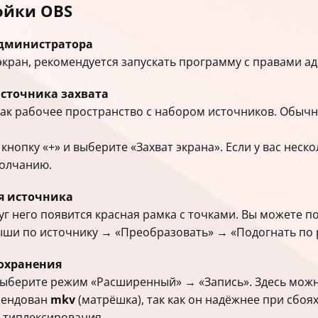
ойки OBS
администратора
экран, рекомендуется запускать программу с правами а
источника захвата
как рабочее пространство с набором источников. Обычн
кнопку «+» и выберите «Захват экрана». Если у вас нес
молчанию.
я источника
г него появится красная рамка с точками. Вы можете п
ыши по источнику → «Преобразовать» → «Подогнать по 
сохранения
 выберите режим «Расширенный» → «Запись». Здесь можн
мендован
mkv
(матрёшка), так как он надёжнее при сбо
ьтиплексирования.