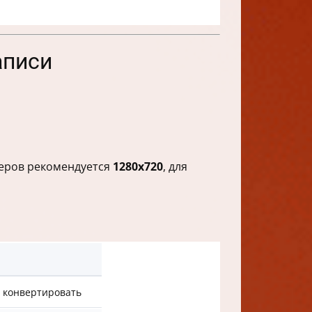
аписи
теров рекомендуется
1280x720
, для
 конвертировать