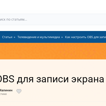
Статьи
Телевидение и мультимедиа
Как настроить OBS для зап
OBS для записи экрана
 Малинин
стике