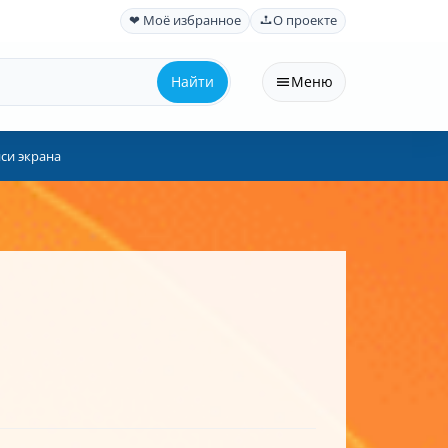
❤ Моё избранное
О проекте
Найти
Меню
иси экрана