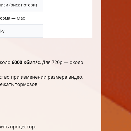
иси (риск потери)
форма — Mac
kv
около
6000 кбит/с
. Для 720p — около
ство при изменении размера видео.
бежать тормозов.
зить процессор.