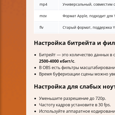
mp4
Универсальный, совместим с
mov
Формат Apple, подходит для
flv
Старый формат, поддержка 
Настройка битрейта и фи
Битрейт — это количество данных в с
2500-4000 кбит/с
.
В OBS есть фильтры масштабировани
Время буферизации сцены можно увел
Настройка для слабых но
Уменьшите разрешение до 720p.
Частоту кадров установите в 30 fps.
Используйте аппаратное кодирование