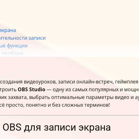
 экрана
ительности записи
ные функции
е проблем
создания видеоуроков, записи онлайн-встреч, геймплея 
строить
OBS Studio
— одну из самых популярных и мощны
чник захвата, выбрать оптимальные параметры видео и а
ё просто, понятно и без сложных терминов!
 OBS для записи экрана