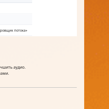
ировщик потока»
учшить аудио.
нами.