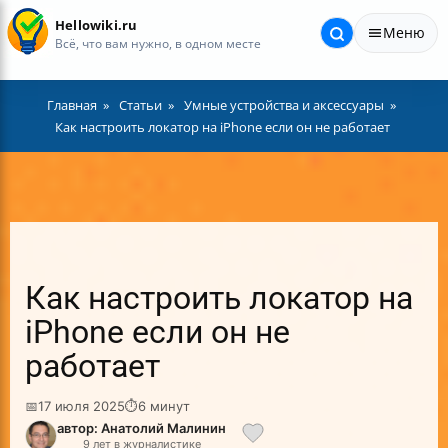
Hellowiki.ru
Меню
Всё, что вам нужно, в одном месте
Главная
Статьи
Умные устройства и аксессуары
Как настроить локатор на iPhone если он не работает
Как настроить локатор на
iPhone если он не
работает
📅
17 июля 2025
⏱
6 минут
автор: Анатолий Малинин
9 лет в журналистике