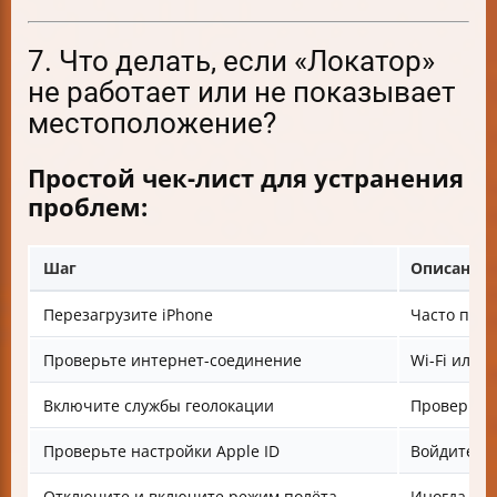
7. Что делать, если «Локатор»
не работает или не показывает
местоположение?
Простой чек-лист для устранения
проблем:
Шаг
Описание
Перезагрузите iPhone
Часто пом
Проверьте интернет-соединение
Wi-Fi или
Включите службы геолокации
Проверьте 
Проверьте настройки Apple ID
Войдите в 
Отключите и включите режим полёта
Иногда по