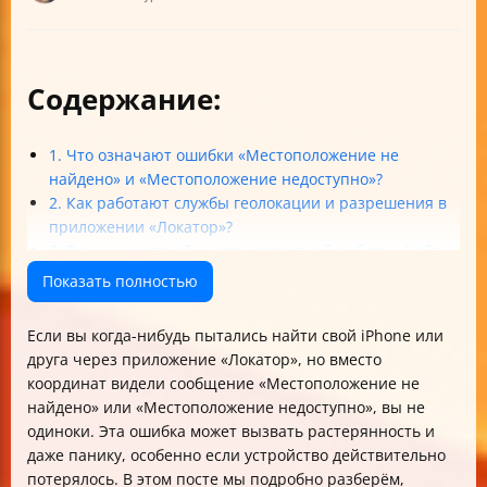
Содержание:
1. Что означают ошибки «Местоположение не
найдено» и «Местоположение недоступно»?
2. Как работают службы геолокации и разрешения в
приложении «Локатор»?
3. Важные настройки для корректной работы «Найти
iPhone»
Показать полностью
4. Как настроить локатор, чтобы он работал без
интернета?
Если вы когда-нибудь пытались найти свой iPhone или
5. Как включить «Поделиться моим
друга через приложение «Локатор», но вместо
местоположением» и точное определение для
координат видели сообщение «Местоположение не
друзей?
найдено» или «Местоположение недоступно», вы не
6. Особенности настройки локатора на Mac для
одиноки. Эта ошибка может вызвать растерянность и
улучшения работы
даже панику, особенно если устройство действительно
7. Что делать, если «Локатор» не работает или не
потерялось. В этом посте мы подробно разберём,