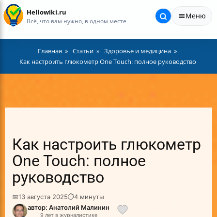
Hellowiki.ru
Меню
Всё, что вам нужно, в одном месте
Главная
Статьи
Здоровье и медицина
Как настроить глюкометр One Touch: полное руководство
Как настроить глюкометр
One Touch: полное
руководство
📅
13 августа 2025
⏱
4 минуты
автор: Анатолий Малинин
9 лет в журналистике