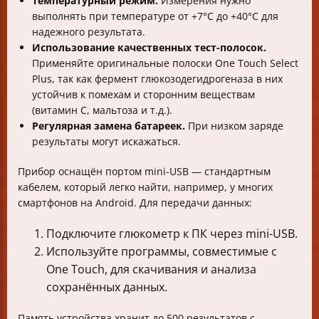
Температурный режим.
Измерения нужно
выполнять при температуре от +7°С до +40°С для
надежного результата.
Использование качественных тест-полосок.
Применяйте оригинальные полоски One Touch Select
Plus, так как фермент глюкозодегидрогеназа в них
устойчив к помехам и сторонним веществам
(витамин С, мальтоза и т.д.).
Регулярная замена батареек.
При низком заряде
результаты могут искажаться.
Прибор оснащён портом mini-USB — стандартным
кабелем, который легко найти, например, у многих
смартфонов на Android. Для передачи данных:
Подключите глюкометр к ПК через mini-USB.
Используйте программы, совместимые с
One Touch, для скачивания и анализа
сохранённых данных.
Память устройства хранит до 500 результатов с