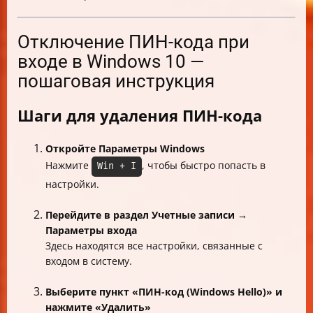
пользователей
Таблица сравнения способов отключения ПИН-кода и
пароля
Отключение ПИН-кода при
Заключение
входе в Windows 10 —
пошаговая инструкция
Шаги для удаления ПИН-кода
Откройте Параметры Windows
Нажмите
, чтобы быстро попасть в
Win + I
настройки.
Перейдите в раздел Учетные записи →
Параметры входа
Здесь находятся все настройки, связанные с
входом в систему.
Выберите пункт «ПИН-код (Windows Hello)» и
нажмите «Удалить»