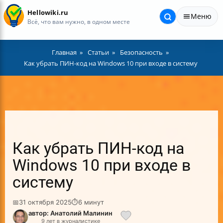
Hellowiki.ru
Меню
Всё, что вам нужно, в одном месте
Главная
Статьи
Безопасность
Как убрать ПИН-код на Windows 10 при входе в систему
Как убрать ПИН-код на
Windows 10 при входе в
систему
📅
31 октября 2025
⏱
6 минут
автор: Анатолий Малинин
9 лет в журналистике