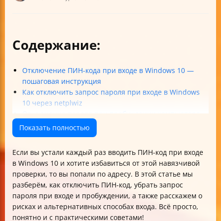
Содержание:
Отключение ПИН-кода при входе в Windows 10 —
пошаговая инструкция
Как отключить запрос пароля при входе в Windows
10 через netplwiz
Отключение пароля при пробуждении компьютера
Риски безопасности и как их минимизировать
Показать полностью
Альтернативы отключению пароля для удобства и
безопасности
Если вы устали каждый раз вводить ПИН-код при входе
Что делать, если параметры входа заблокированы
в Windows 10 и хотите избавиться от этой навязчивой
политикой организации?
проверки, то вы попали по адресу. В этой статье мы
Как сбросить или изменить ПИН-код
разберём, как отключить ПИН-код, убрать запрос
Проверка работы авто-входа и отключения ПИН-кода
пароля при входе и пробуждении, а также расскажем о
Частые ошибки и их исправление
рисках и альтернативных способах входа. Всё просто,
Визуальные подсказки и предупреждения для
понятно и с практическими советами!