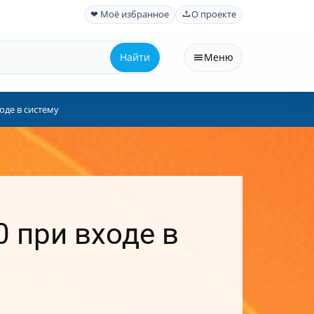
❤ Моё избранное
О проекте
Найти
Меню
оде в систему
 при входе в