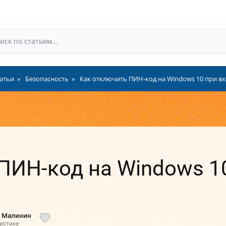
атьи
Безопасность
Как отключить ПИН-код на Windows 10 при вх
ПИН-код на Windows 10
й Малинин
листике