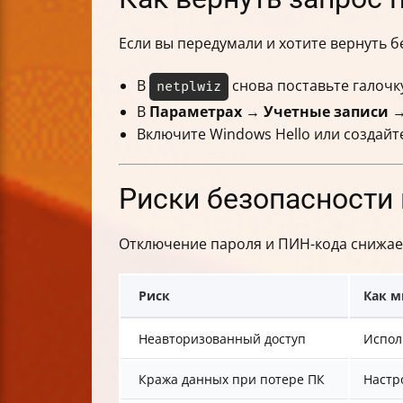
Если вы передумали и хотите вернуть б
В
снова поставьте галоч
netplwiz
В
Параметрах
→
Учетные записи
Включите Windows Hello или создайт
Риски безопасности 
Отключение пароля и ПИН-кода снижает
Риск
Как 
Неавторизованный доступ
Испол
Кража данных при потере ПК
Настр