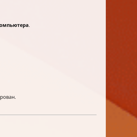
компьютера
.
.
рован.