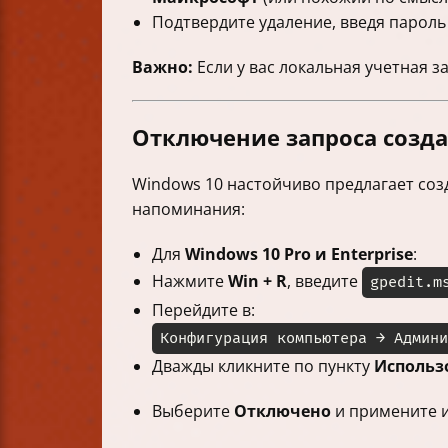
Подтвердите удаление, введя пароль
Важно:
Если у вас локальная учетная з
Отключение запроса созд
Windows 10 настойчиво предлагает соз
напоминания:
Для
Windows 10 Pro и Enterprise
:
Нажмите
Win + R
, введите
gpedit.m
Перейдите в:
Конфигурация компьютера → Админи
Дважды кликните по пункту
Использо
Выберите
Отключено
и примените 