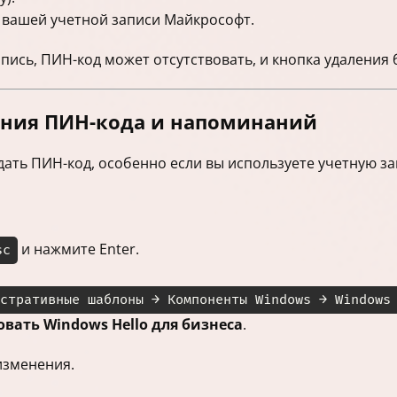
 вашей учетной записи Майкрософт.
апись, ПИН-код может отсутствовать, и кнопка удаления 
ания ПИН-кода и напоминаний
дать ПИН-код, особенно если вы используете учетную з
и нажмите Enter.
sc
стративные шаблоны → Компоненты Windows → Windows
вать Windows Hello для бизнеса
.
изменения.