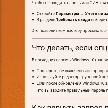
Чтобы не вводить пароль или ПИН-код 
Откройте
Параметры
→
Учетные з
В разделе
Требовать входа
выбери
Это позволит компьютеру просыпаться 
Что делать, если оп
В последних версиях Windows 10 (напр
Проверьте, не включены ли корпора
Используйте редактор групповой пол
Если после обновления Windows 10 з
что вы вводите правильный пароль 
Как вернуть запрос 