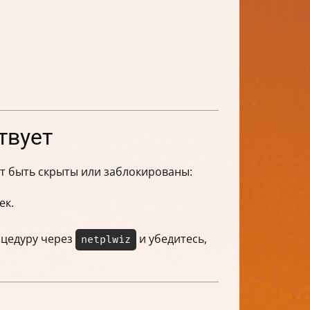
твует
ут быть скрыты или заблокированы:
ек.
оцедуру через
и убедитесь,
netplwiz