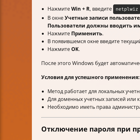
Нажмите
Win + R
, введите
netplwiz
В окне
Учетные записи пользоват
Пользователи должны вводить имя
Нажмите
Применить
.
В появившемся окне введите текущий
Нажмите
OK
.
После этого Windows будет автоматичес
Условия для успешного применения:
Метод работает для локальных учетн
Для доменных учетных записей или 
Необходимо иметь права администр
Отключение пароля при 