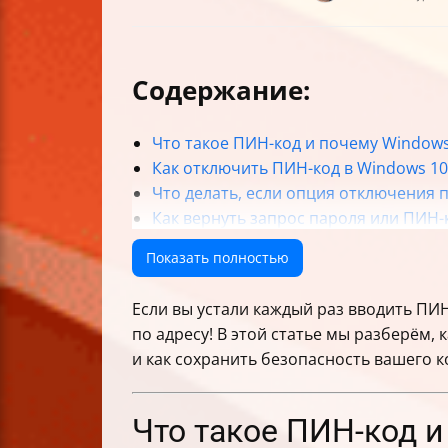
Содержание:
Что такое ПИН-код и почему Windows
Как отключить ПИН-код в Windows 1
Что делать, если опция отключения 
Как вернуть запрос пароля или ПИН-
Риски безопасности и как их миним
Показать полностью
Альтернативы отключению пароля дл
Частые ошибки и их исправление
Если вы устали каждый раз вводить ПИН
Краткая таблица команд и действий
по адресу! В этой статье мы разберём, 
Итог
и как сохранить безопасность вашего 
Что такое ПИН-код и