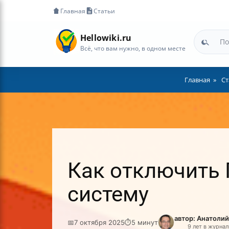
Главная
Статьи
Hellowiki.ru
Всё, что вам нужно, в одном месте
Главная
Ст
Как отключить 
систему
автор: Анатоли
📅
7 октября 2025
⏱
5 минут
9 лет в журна