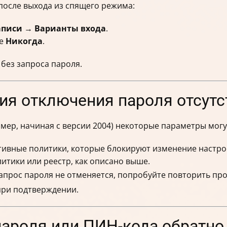
после выхода из спящего режима:
аписи
→
Варианты входа
.
те
Никогда
.
без запроса пароля.
ция отключения пароля отсутс
имер, начиная с версии 2004) некоторые параметры мог
тивные политики, которые блокируют изменение настро
итики или реестр, как описано выше.
апрос пароля не отменяется, попробуйте повторить пр
при подтверждении.
пароля или ПИН-кода обратно