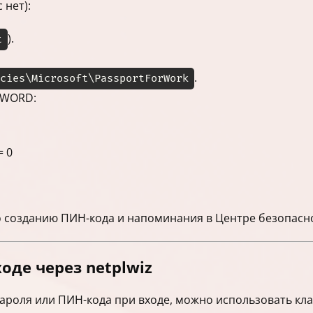
 нет):
).
t
.
cies\Microsoft\PassportForWork
DWORD:
= 0
о созданию ПИН-кода и напоминания в Центре безопасн
оде через netplwiz
пароля или ПИН-кода при входе, можно использовать кла