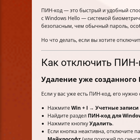
ПИН-код — это быстрый и удобный спосо
с Windows Hello — системой биометрич
безопасным, чем обычный пароль, осо
Но что делать, если вы хотите отключит
Как отключить ПИН-
Удаление уже созданного
Если у вас уже есть ПИН-код, его нужно
Нажмите
Win + I
→
Учетные записи
Найдите раздел
ПИН-код для Window
Нажмите кнопку
Удалить
.
Если кнопка неактивна, отключите 
Майкрософт
(или похожий по смыслу