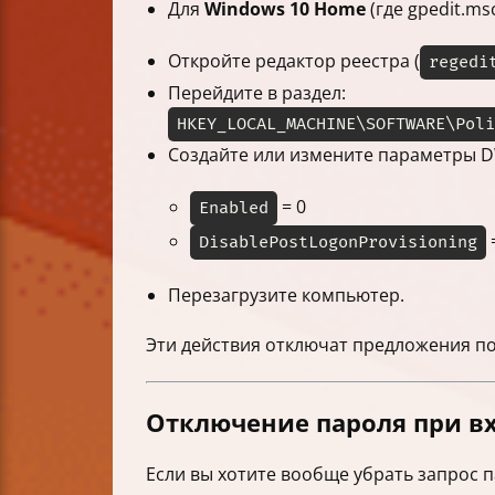
Для
Windows 10 Home
(где gpedit.msc
Откройте редактор реестра (
regedi
Перейдите в раздел:
HKEY_LOCAL_MACHINE\SOFTWARE\Poli
Создайте или измените параметры 
= 0
Enabled
DisablePostLogonProvisioning
Перезагрузите компьютер.
Эти действия отключат предложения п
Отключение пароля при вх
Если вы хотите вообще убрать запрос 