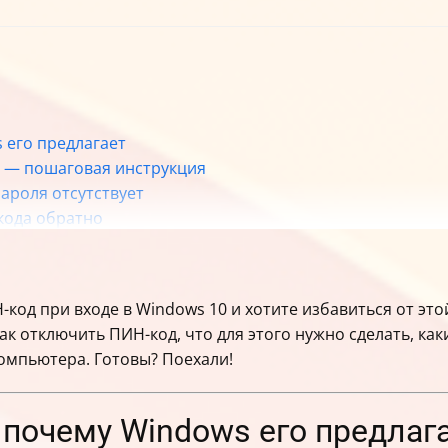
 его предлагает
0 — пошаговая инструкция
пароля отсутствует
кода обратно
изировать
я удобства и безопасности
-код при входе в Windows 10 и хотите избавиться от эт
как отключить ПИН-код, что для этого нужно сделать, к
компьютера. Готовы? Поехали!
 почему Windows его предлаг