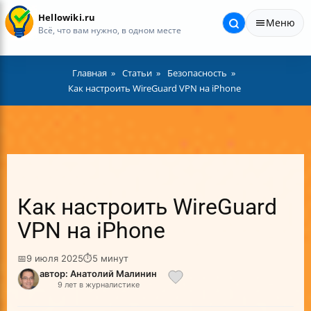
Hellowiki.ru
Меню
Всё, что вам нужно, в одном месте
Главная
Статьи
Безопасность
Как настроить WireGuard VPN на iPhone
Как настроить WireGuard
VPN на iPhone
📅
9 июля 2025
⏱
5 минут
автор: Анатолий Малинин
9 лет в журналистике