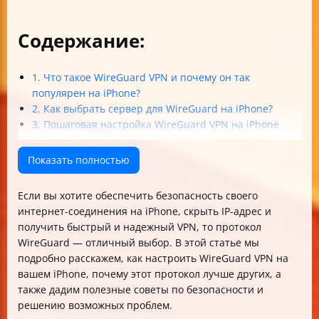
Содержание:
1. Что такое WireGuard VPN и почему он так
популярен на iPhone?
2. Как выбрать сервер для WireGuard на iPhone?
3. Пошаговая настройка WireGuard VPN на iPhone
4. Как обеспечить безопасность и надежность
WireGuard VPN на iPhone?
Показать полностью
5. Что делать, если WireGuard VPN не подключается
на iPhone?
Если вы хотите обеспечить безопасность своего
6. Как проверить, что WireGuard VPN на iPhone
интернет-соединения на iPhone, скрыть IP-адрес и
работает корректно?
получить быстрый и надежный VPN, то протокол
Итог
WireGuard — отличный выбор. В этой статье мы
подробно расскажем, как настроить WireGuard VPN на
вашем iPhone, почему этот протокол лучше других, а
также дадим полезные советы по безопасности и
решению возможных проблем.