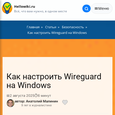
Hellowiki.ru
Меню
Всё, что вам нужно, в одном месте
Главная
Статьи
Безопасность
Как настроить Wireguard на Windows
Как настроить Wireguard
на Windows
📅
2 августа 2025
⏱
6 минут
автор: Анатолий Малинин
9 лет в журналистике