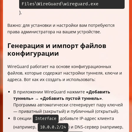
Files\WireGuard\wireguard.exe
).
Важно: для установки и настройки вам потребуются
права администратора на вашем устройстве.
Генерация и импорт файлов
конфигурации
WireGuard работает на основе конфигурационных
файлов, которые содержат настройки туннеля, ключи и
адреса. Вот как их создать и использовать:
В приложении WireGuard нажмите
«Добавить
туннель» → «Добавить пустой туннель»
.
Программа автоматически сгенерирует пару ключей
— приватный (закрытый) и публичный (открытый).
В секции
добавьте IP-адрес клиента
Interface
(например,
) и DNS-сервер (например,
10.0.0.2/24