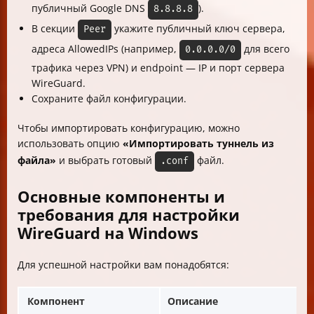
публичный Google DNS
).
8.8.8.8
В секции
укажите публичный ключ сервера,
Peer
адреса AllowedIPs (например,
для всего
0.0.0.0/0
трафика через VPN) и endpoint — IP и порт сервера
WireGuard.
Сохраните файл конфигурации.
Чтобы импортировать конфигурацию, можно
использовать опцию
«Импортировать туннель из
файла»
и выбрать готовый
файл.
.conf
Основные компоненты и
требования для настройки
WireGuard на Windows
Для успешной настройки вам понадобятся:
Компонент
Описание