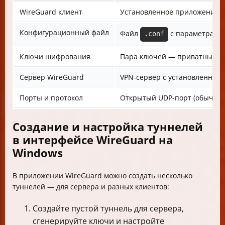
WireGuard клиент
Установленное приложение W
Конфигурационный файл
Файл
с параметрами 
.conf
Ключи шифрования
Пара ключей — приватный и 
Сервер WireGuard
VPN-сервер с установленным
Порты и протокол
Открытый UDP-порт (обычно 
Создание и настройка туннелей
в интерфейсе WireGuard на
Windows
В приложении WireGuard можно создать несколько
туннелей — для сервера и разных клиентов:
Создайте пустой туннель для сервера,
сгенерируйте ключи и настройте