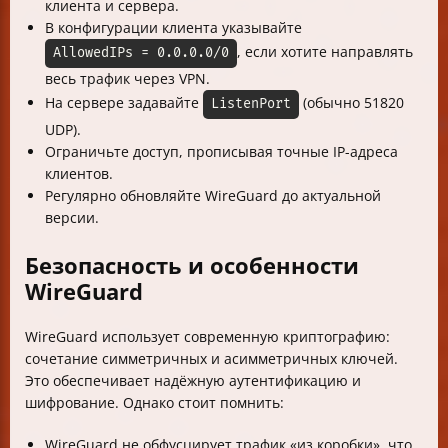
клиента и сервера.
В конфигурации клиента указывайте
, если хотите направлять
AllowedIPs = 0.0.0.0/0
весь трафик через VPN.
На сервере задавайте
(обычно 51820
ListenPort
UDP).
Ограничьте доступ, прописывая точные IP-адреса
клиентов.
Регулярно обновляйте WireGuard до актуальной
версии.
Безопасность и особенности
WireGuard
WireGuard использует современную криптографию:
сочетание симметричных и асимметричных ключей.
Это обеспечивает надёжную аутентификацию и
шифрование. Однако стоит помнить:
WireGuard не обфусцирует трафик «из коробки», что