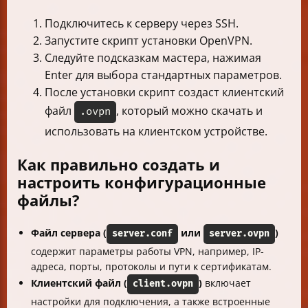
Подключитесь к серверу через SSH.
Запустите скрипт установки OpenVPN.
Следуйте подсказкам мастера, нажимая
Enter для выбора стандартных параметров.
После установки скрипт создаст клиентский
файл
, который можно скачать и
.ovpn
использовать на клиентском устройстве.
Как правильно создать и
настроить конфигурационные
файлы?
Файл сервера (
или
)
server.conf
server.ovpn
содержит параметры работы VPN, например, IP-
адреса, порты, протоколы и пути к сертификатам.
Клиентский файл (
)
включает
client.ovpn
настройки для подключения, а также встроенные