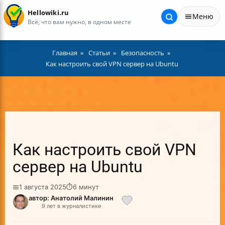
Hellowiki.ru
Меню
Всё, что вам нужно, в одном месте
Главная
Статьи
Безопасность
Как настроить свой VPN сервер на Ubuntu
Как настроить свой VPN
сервер на Ubuntu
📅
1 августа 2025
⏱
6 минут
автор: Анатолий Малинин
9 лет в журналистике