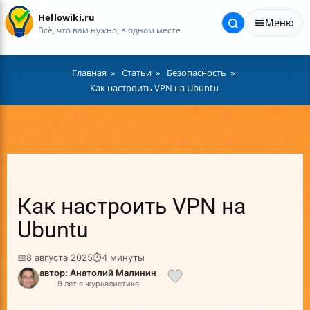
Hellowiki.ru
Меню
Всё, что вам нужно, в одном месте
Главная
Статьи
Безопасность
Как настроить VPN на Ubuntu
Как настроить VPN на
Ubuntu
📅
8 августа 2025
⏱
4 минуты
автор: Анатолий Малинин
9 лет в журналистике