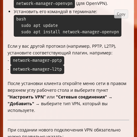
(для OpenVPN).
network-manager-openvpn
Установить его командой в терминале:
Copy
bash

  sudo apt update

  sudo apt install network-manager-openvpn
Если у вас другой протокол (например, PPTP, L2TP),
установите соответствующий плагин, например:
-
network-manager-pptp
-
network-manager-l2tp
После установки клиента откройте меню сети в правом
верхнем углу рабочего стола и выберите пункт
“Настроить VPN”
или
"Сетевые соединения" →
"Добавить"
→ выберите тип VPN, который вы
используете.
При создании нового подключения VPN обязательно
нужно правильно указать: