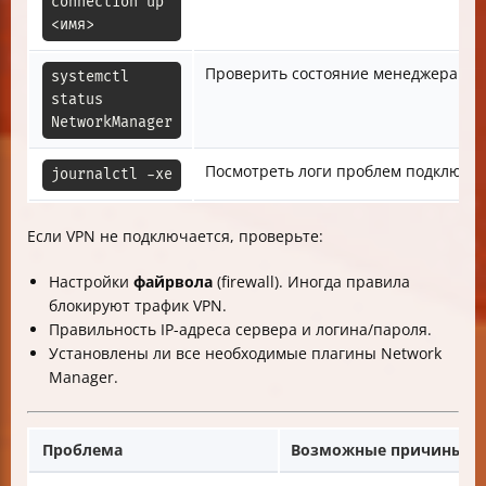
connection up 
<имя>
Проверить состояние менеджера се
systemctl 
status 
NetworkManager
Посмотреть логи проблем подключе
journalctl -xe
Если VPN не подключается, проверьте:
Настройки
файрвола
(firewall). Иногда правила
блокируют трафик VPN.
Правильность IP-адреса сервера и логина/пароля.
Установлены ли все необходимые плагины Network
Manager.
Проблема
Возможные причины