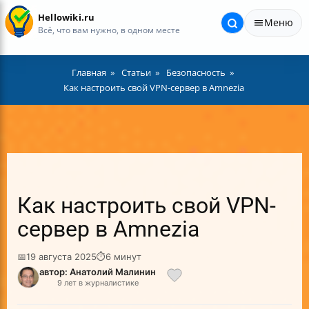
Hellowiki.ru
Меню
Всё, что вам нужно, в одном месте
Главная
Статьи
Безопасность
Как настроить свой VPN-сервер в Amnezia
Как настроить свой VPN-
сервер в Amnezia
📅
19 августа 2025
⏱
6 минут
автор: Анатолий Малинин
9 лет в журналистике