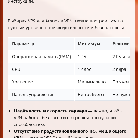
инструкции.
Выбирая VPS для Amnezia VPN, нужно настроиться на
нужный уровень производительности и безопасности.
Параметр
Минимум
Рекоменду
Оперативная память (RAM)
1 ГБ
2 ГБ и выш
CPU
1 ядро
2 ядра
Хранение
Минимально
По умолча
Панель управления
Не требуется
Не нужна
Надёжность и скорость сервера
— важно, чтобы
VPN работал без лагов и с хорошей пропускной
способностью.
Отсутствие предустановленного ПО, мешающего
VPN
— лучше VPS “чистый” под Linux.