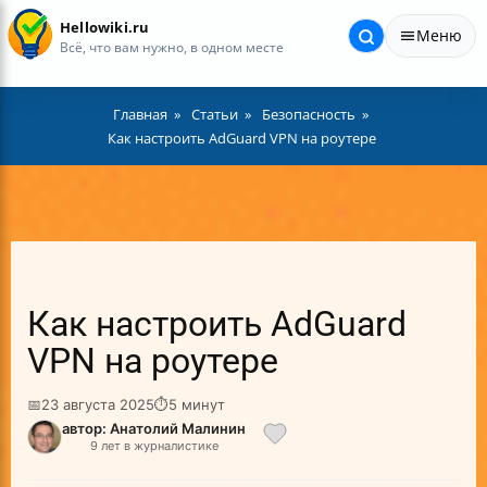
Hellowiki.ru
Меню
Всё, что вам нужно, в одном месте
Главная
Статьи
Безопасность
Как настроить AdGuard VPN на роутере
Как настроить AdGuard
VPN на роутере
📅
23 августа 2025
⏱
5 минут
автор: Анатолий Малинин
9 лет в журналистике