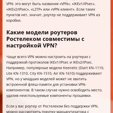
VPN: это могут быть названия «VPN», «IKEv1/IPsec»,
«IKEv2/IPsec», «L2TP» или «VPN-клиент». Если таких
пунктов нет, значит, роутер не поддерживает VPN из
коробки.
Какие модели роутеров
Ростелеком совместимы с
настройкой VPN?
Чаще всего VPN можно настроить на роутерах с
поддержкой протоколов IKEv1/IPsec и IKEv2/IPsec.
Например, популярные модели Keenetic (Start KN-1110,
Lite KN-1310, City KN-1510, Air KN-1610) поддерживают
VPN, но у младших моделей может не хватить
встроенной флеш-памяти для установки VPN-
компонентов. В таком случае нужно освободить место,
удалив неиспользуемые компоненты прошивки.
Если у вас роутер от Ростелеком без поддержки VPN,
можно рассмотреть покупку маршрутизатора с