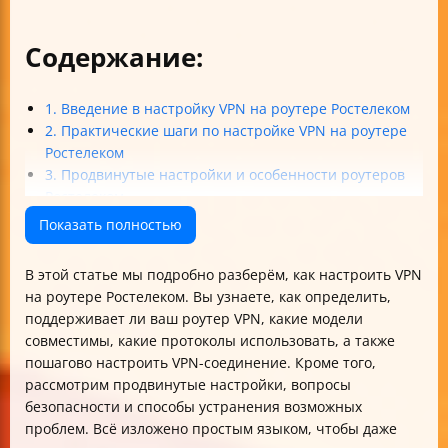
Содержание:
1. Введение в настройку VPN на роутере Ростелеком
2. Практические шаги по настройке VPN на роутере
Ростелеком
3. Продвинутые настройки и особенности роутеров
Ростелеком
4. Проверка, безопасность и устранение неполадок
Показать полностью
VPN на роутере
5. Дополнительные советы и рекомендации
В этой статье мы подробно разберём, как настроить VPN
Итог
на роутере Ростелеком. Вы узнаете, как определить,
поддерживает ли ваш роутер VPN, какие модели
совместимы, какие протоколы использовать, а также
пошагово настроить VPN-соединение. Кроме того,
рассмотрим продвинутые настройки, вопросы
безопасности и способы устранения возможных
проблем. Всё изложено простым языком, чтобы даже