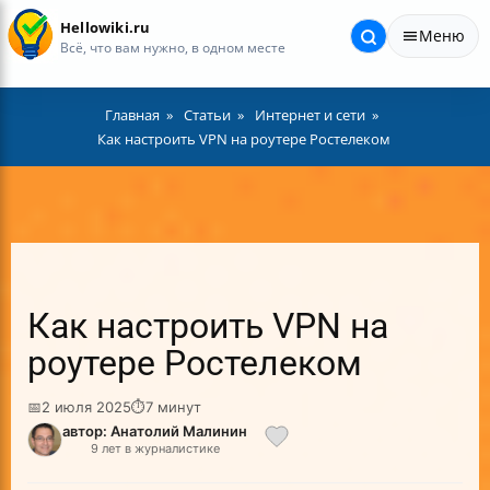
Hellowiki.ru
Меню
Всё, что вам нужно, в одном месте
Главная
Статьи
Интернет и сети
Как настроить VPN на роутере Ростелеком
Как настроить VPN на
роутере Ростелеком
📅
2 июля 2025
⏱
7 минут
автор: Анатолий Малинин
9 лет в журналистике