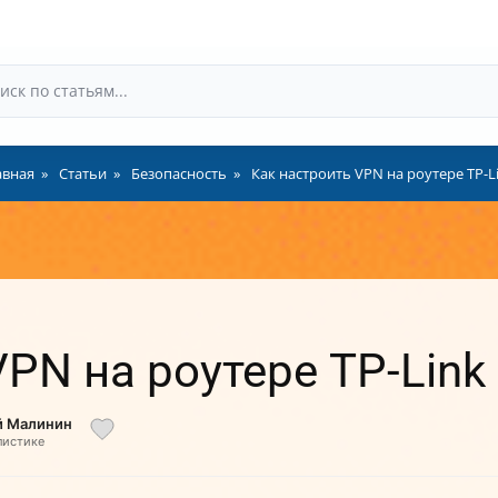
авная
Статьи
Безопасность
Как настроить VPN на роутере TP-L
PN на роутере TP-Link
й Малинин
листике