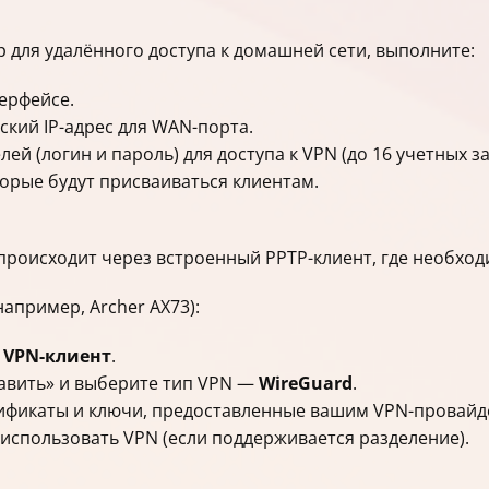
р для удалённого доступа к домашней сети, выполните:
ерфейсе.
ский IP-адрес для WAN-порта.
ей (логин и пароль) для доступа к VPN (до 16 учетных за
торые будут присваиваться клиентам.
происходит через встроенный PPTP-клиент, где необходи
апример, Archer AX73):
 VPN-клиент
.
авить» и выберите тип VPN —
WireGuard
.
тификаты и ключи, предоставленные вашим VPN-провайд
 использовать VPN (если поддерживается разделение).