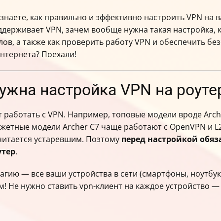
наете, как правильно и эффективно настроить VPN на в
держивает VPN, зачем вообще нужна такая настройка, к
в, а также как проверить работу VPN и обеспечить бе
нтернета? Поехали!
нужна настройка VPN на роутер
ют работать с VPN. Например, топовые модели вроде Ar
жетные модели Archer C7 чаще работают с OpenVPN и L2T
считается устаревшим. Поэтому
перед настройкой обяз
утер
.
агию — все ваши устройства в сети (смартфоны, ноутбук
м! Не нужно ставить vpn-клиент на каждое устройство 