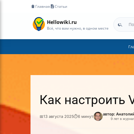
Главная
Статьи
Hellowiki.ru
Всё, что вам нужно, в одном месте
Гл
Как настроить V
автор: Анатоли
📅
13 августа 2025
⏱
6 минут
9 лет в журна