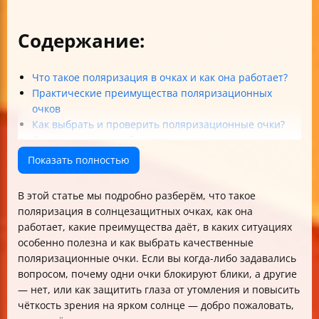
Содержание:
Что такое поляризация в очках и как она работает?
Практические преимущества поляризационных
очков
Как выбрать и проверить поляризационные очки?
Ограничения и особенности ухода
Итоги и рекомендации
Показать полностью
В этой статье мы подробно разберём, что такое
поляризация в солнцезащитных очках, как она
работает, какие преимущества даёт, в каких ситуациях
особенно полезна и как выбрать качественные
поляризационные очки. Если вы когда-либо задавались
вопросом, почему одни очки блокируют блики, а другие
— нет, или как защитить глаза от утомления и повысить
чёткость зрения на ярком солнце — добро пожаловать,