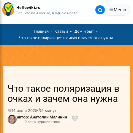
Hellowiki.ru
Меню
Всё, что вам нужно, в одном месте
Главная
Статьи
Дом и быт
Что такое поляризация в очках и зачем она нужна
Что такое поляризация в
очках и зачем она нужна
📅
14 июня 2025
⏱
5 минут
автор: Анатолий Малинин
9 лет в журналистике