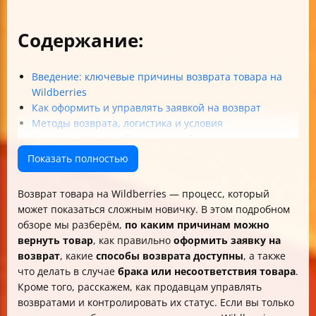
Содержание:
Введение: ключевые причины возврата товара на
Wildberries
Как оформить и управлять заявкой на возврат
Методы возврата, логистика и условия
Возврат товаров с браком и особенности
Возврат и возмещение денег
Показать полностью
Для продавцов: управление возвратами
Таблица: Ключевые моменты возврата товара на
Возврат товара на Wildberries — процесс, который
Wildberries
может показаться сложным новичку. В этом подробном
Итоги и советы для покупателей и продавцов
обзоре мы разберём,
по каким причинам можно
вернуть товар
, как правильно
оформить заявку на
возврат
, какие
способы возврата доступны
, а также
что делать в случае
брака или несоответствия товара
.
Кроме того, расскажем, как продавцам управлять
возвратами и контролировать их статус. Если вы только