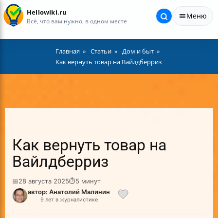
Hellowiki.ru
Меню
Всё, что вам нужно, в одном месте
Главная
Статьи
Дом и быт
Как вернуть товар на Вайлдберриз
Как вернуть товар на
Вайлдберриз
📅
28 августа 2025
⏱
5 минут
автор: Анатолий Малинин
9 лет в журналистике