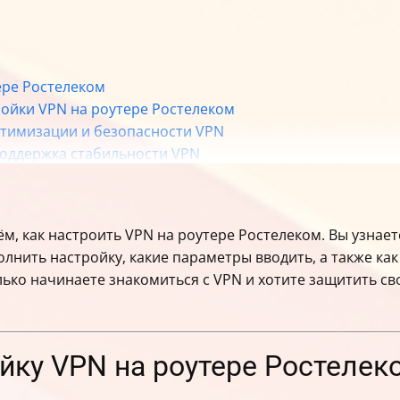
ере Ростелеком
ройки VPN на роутере Ростелеком
птимизации и безопасности VPN
поддержка стабильности VPN
, как настроить VPN на роутере Ростелеком. Вы узнает
лнить настройку, какие параметры вводить, а также как
лько начинаете знакомиться с VPN и хотите защитить св
ойку VPN на роутере Ростелек