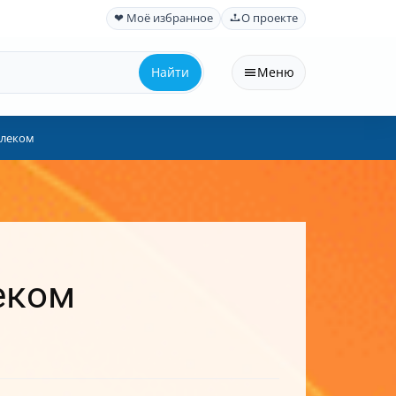
❤ Моё избранное
О проекте
Найти
Меню
елеком
еком