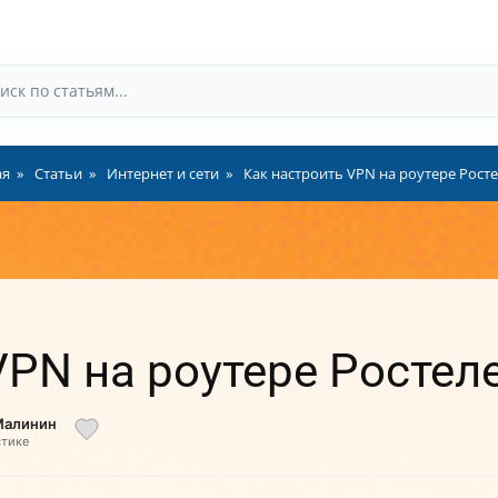
ая
Статьи
Интернет и сети
Как настроить VPN на роутере Рост
VPN на роутере Ростел
Малинин
стике