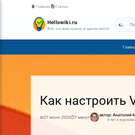
Главная
Статьи
Hellowiki.ru
Всё, что вам нужно, в одном месте
Главн
Как настроить 
автор: Анатолий 
📅
27 июня 2025
⏱
7 минут
9 лет в журнали