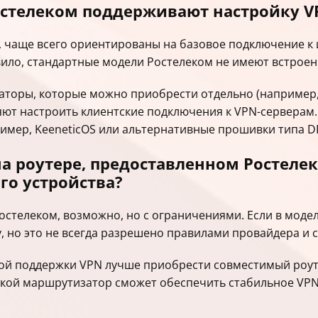
остелеком поддерживают настройку V
 чаще всего ориентированы на базовое подключение к 
вило, стандартные модели Ростелеком не имеют встрое
ры, которые можно приобрести отдельно (например, Keen
ют настроить клиентские подключения к VPN-серверам.
мер, KeeneticOS или альтернативные прошивки типа D
а роутере, предоставленном Ростелек
го устройства?
остелеком, возможно, но с ограничениями. Если в моде
 но это не всегда разрешено правилами провайдера и 
ной поддержки VPN лучше приобрести совместимый роут
кой маршрутизатор сможет обеспечить стабильное VPN