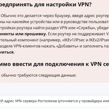
редпринять для настройки VPN?
Обычно это делается через браузер, введя адрес роутер
заны на наклейке устройства или в руководстве пользоват
тройках роутера найти раздел VPN или «Службы», убеди
оненты или прошивку.
Если роутер не поддерживает V
льный компонент (например, «IKEv1/IPsec и IKEv2/IPsec
азделе VPN-клиентов нажать «Добавить» и заполнить п
читься.
мо ввести для подключения к VPN се
е обычно требуются следующие данные:
IP-адрес VPN-сервера Ростелеком (уточняется у провайдера или