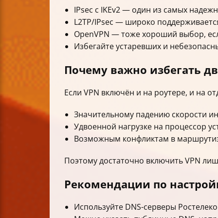
IPsec с IKEv2 — один из самых наде
L2TP/IPsec — широко поддерживается
OpenVPN — тоже хороший выбор, есл
Избегайте устаревших и небезопасн
Почему важно избегать д
Если VPN включён и на роутере, и на от
Значительному падению скорости ин
Удвоенной нагрузке на процессор ус
Возможным конфликтам в маршрутиз
Поэтому достаточно включить VPN лишь
Рекомендации по настрой
Используйте DNS-серверы Ростелеко