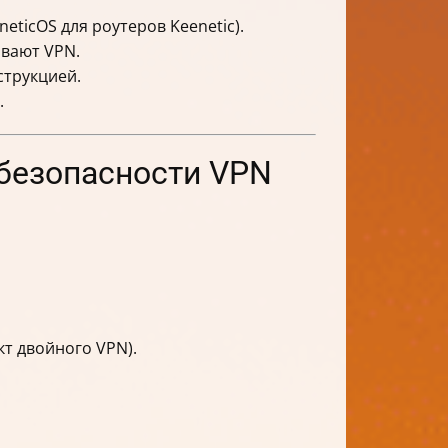
ticOS для роутеров Keenetic).
вают VPN.
струкцией.
.
 безопасности VPN
кт двойного VPN).