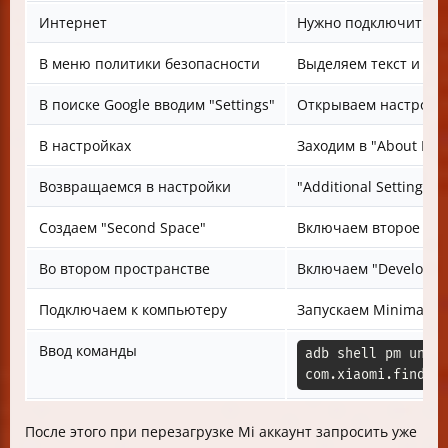
Интернет
Нужно подключиться 
В меню политики безопасности
Выделяем текст и на
В поиске Google вводим "Settings"
Открываем настройк
В настройках
Заходим в "About Pho
Возвращаемся в настройки
"Additional Settings" 
Создаем "Second Space"
Включаем второе пр
Во втором пространстве
Включаем "Developer 
Подключаем к компьютеру
Запускаем Minimal AD
Ввод команды
adb shell pm unins
com.xiaomi.findde
После этого при перезагрузке Mi аккаунт запросить уже