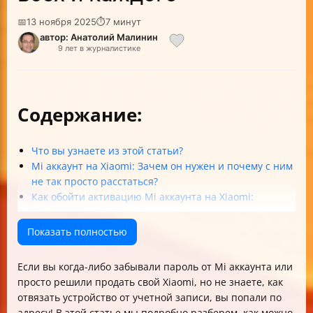
📅
13 ноября 2025
⏱
7 минут
автор: Анатолий Малинин
9 лет в журналистике
Содержание:
Что вы узнаете из этой статьи?
Mi аккаунт на Xiaomi: Зачем он нужен и почему с ним
не так просто расстаться?
Как обойти активацию Mi аккаунта на Xiaomi:
Пошаговая инструкция
Таблица сравнений основных методов обхода и
Показать полностью
отвязки Mi аккаунта
Как отвязать Mi аккаунт при наличии доступа?
Если вы когда-либо забывали пароль от Mi аккаунта или
Что делать, если доступа к Mi аккаунту нет?
просто решили продать свой Xiaomi, но не знаете, как
Перепрошивка Xiaomi для удаления Mi аккаунта
отвязать устройство от учетной записи, вы попали по
Сброс пароля Mi аккаунта через браузер
адресу! В этой статье мы подробно разберем, как можно