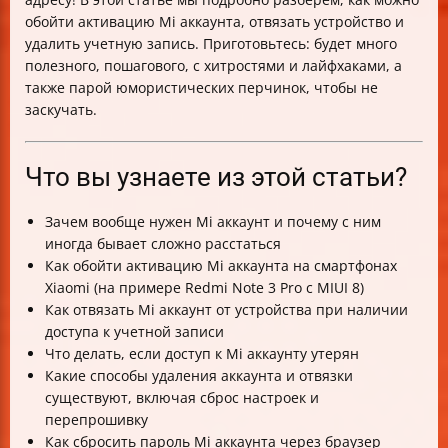
Удаление аккаунта Google на Xiaomi
обойти активацию Mi аккаунта, отвязать устройство и
FAQ — часто задаваемые вопросы
удалить учетную запись. Приготовьтесь: будет много
Чек-лист по обходу и удалению Mi аккаунта
полезного, пошагового, с хитростями и лайфхаками, а
Итог
также парой юмористических перчинок, чтобы не
заскучать.
Что вы узнаете из этой статьи?
Зачем вообще нужен Mi аккаунт и почему с ним
иногда бывает сложно расстаться
Как обойти активацию Mi аккаунта на смартфонах
Xiaomi (на примере Redmi Note 3 Pro с MIUI 8)
Как отвязать Mi аккаунт от устройства при наличии
доступа к учетной записи
Что делать, если доступ к Mi аккаунту утерян
Какие способы удаления аккаунта и отвязки
существуют, включая сброс настроек и
перепрошивку
Как сбросить пароль Mi аккаунта через браузер