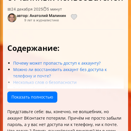
📅
24 декабря 2025
⏱
5 минут
автор: Анатолий Малинин
9 лет в журналистике
Содержание:
Почему может пропасть доступ к аккаунту?
Можно ли восстановить аккаунт без доступа к
телефону и почте?
Несколько слов о безопасности
Таблица: Способы восстановления доступа
А если аккаунт удалён?
Показать полностью
Часто задаваемые вопросы (FAQ)
Чек-лист по восстановлению ВКонтакте без доступа к
Представьте себе: вы, конечно, не волшебник, но
телефону и почте
аккаунт ВКонтакте потеряли. Причём не просто забыли
Советы напоследок
пароль, а у вас нет доступа ни к телефону, ни к почте.
Что делать? Ловить паникёрский приступ? Ни в коем