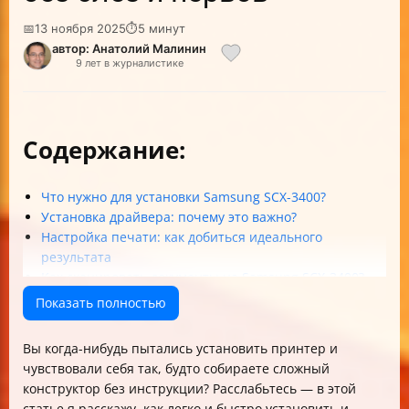
📅
13 ноября 2025
⏱
5 минут
автор: Анатолий Малинин
9 лет в журналистике
Содержание:
Что нужно для установки Samsung SCX-3400?
Установка драйвера: почему это важно?
Настройка печати: как добиться идеального
результата
Как сканировать документы на Samsung SCX-3400?
Особенности Samsung SCX-3400: немного цифр и
Показать полностью
фактов
FAQ: Часто задаваемые вопросы
Вы когда-нибудь пытались установить принтер и
Краткий чек-лист для быстрой настройки
чувствовали себя так, будто собираете сложный
Заключение
конструктор без инструкции? Расслабьтесь — в этой
статье я расскажу, как легко и быстро установить и