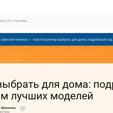
 офисная техника
Какой принтер выбрать для дома: подробный гид
выбрать для дома: по
ом лучших моделей
й Малинин
листике