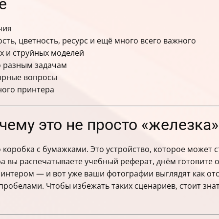
е
чия
сть, цветность, ресурс и ещё много всего важного
х и струйных моделей
о разным задачам
лярные вопросы
ного принтера
ему это не просто «железка»
коробка с бумажками. Это устройство, которое может 
тра вы распечатываете учебный реферат, днём готовите 
ринтером — и вот уже ваши фотографии выглядят как от
пробелами. Чтобы избежать таких сценариев, стоит зна