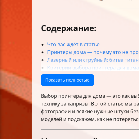
Содержание:
Что вас ждёт в статье
Принтеры дома — почему это не про
Лазерный или струйный: битва титан
Критерии выбора принтера для дома:
Лучшие принтеры для дома в 2025 го
Показать полностью
Почему стоит обратить внимание на
Советы по использованию принтера
Выбор принтера для дома — это как вы
Часто задаваемые вопросы (FAQ)
технику за капризы. В этой статье мы р
Краткий чек-лист для выбора домаш
фотографии и всякие нужные штуки без
Заключение: как не ошибиться при 
моделей и подскажем, как не потерятьс