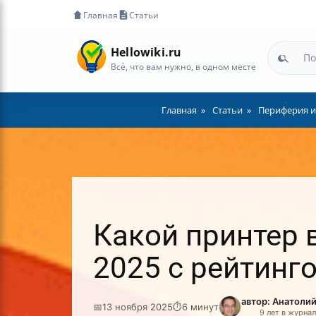
Главная
Статьи
Hellowiki.ru
Всё, что вам нужно, в одном месте
Главная
Статьи
Периферия и
Какой принтер 
2025 с рейтинг
автор: Анатоли
📅
13 ноября 2025
⏱
6 минут
9 лет в журна