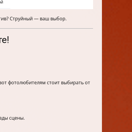
ой
атив? Струйный — ваш выбор.
е!
а вот фотолюбителям стоит выбирать от
зды сцены.