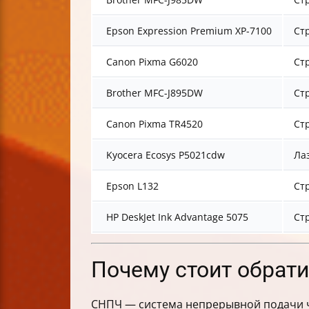
Epson Expression Premium XP-7100
Ст
Canon Pixma G6020
Ст
Brother MFC-J895DW
Ст
Canon Pixma TR4520
Ст
Kyocera Ecosys P5021cdw
Ла
Epson L132
Ст
HP DeskJet Ink Advantage 5075
Ст
Почему стоит обрат
СНПЧ — система непрерывной подачи ч