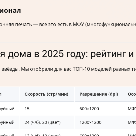
ционал
ронняя печать — все это есть в МФУ (многофункциональн
 дома в 2025 году: рейтинг и
 звёзды. Мы отобрали для вас ТОП-10 моделей разных ти
п
Скорость (стр/мин)
Разрешение (dpi)
Осо
руйный
15
600×1200
МФУ
руйный
24 (ч/б), 20 (цвет)
1200×1200
МФУ
руйный
12 (ч/б), 10 (цвет)
600×1200
МФУ