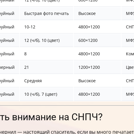
руйный
Быстрая фото печать
Высокое
МФУ
руйный
10-12
4800×1200
СНП
руйный
12 (ч/б), 10 (цвет)
600×1200
МФУ
руйный
8
4800×1200
Ком
зерный
21
1200×1200
Цве
руйный
Средняя
Высокое
СНП
руйный
10 (ч/б), 7 (цвет)
4800×1200
МФУ
ить внимание на СНПЧ?
ернил — настоящий спаситель, если вы много печатает