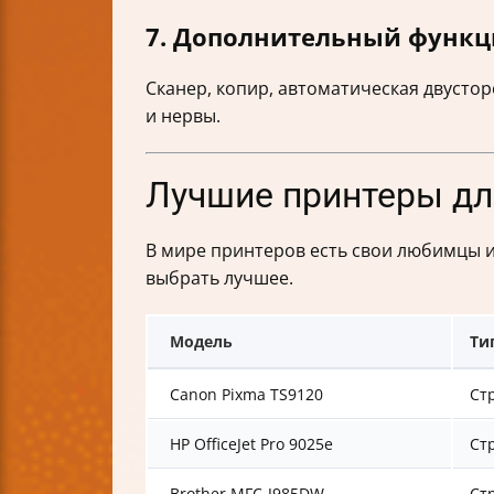
7. Дополнительный функ
Сканер, копир, автоматическая двусто
и нервы.
Лучшие принтеры для
В мире принтеров есть свои любимцы и
выбрать лучшее.
Модель
Ти
Canon Pixma TS9120
Ст
HP OfficeJet Pro 9025e
Ст
Brother MFC-J985DW
Ст