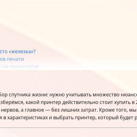
сто «железка»?
ов печати
 не пропустите!
ду: рейтинг и краткое описание
 СНПЧ?
 дома
бор спутника жизни: нужно учитывать множество нюансо
азберёмся, какой принтер действительно стоит купить в 
него принтера
 нервов, а главное — без лишних затрат. Кроме того, 
выборе
я в характеристиках и выбрать принтер, который будет 