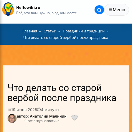
Hellowiki.ru
Меню
Всё, что вам нужно, в одном месте
Главная
Статьи
Праздники и традиции
Что делать со старой вербой после праздника
Что делать со старой
вербой после праздника
📅
19 июня 2025
⏱
4 минуты
автор: Анатолий Малинин
9 лет в журналистике