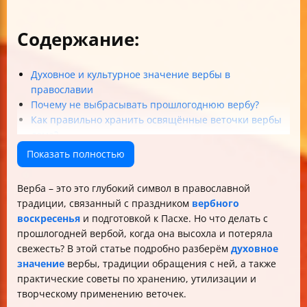
Содержание:
Духовное и культурное значение вербы в
православии
Почему не выбрасывать прошлогоднюю вербу?
Как правильно хранить освящённые веточки вербы
дома?
Традиционные способы утилизации и повторного
Показать полностью
использования вербы
Практическое применение и творческие идеи с
Верба – это это глубокий символ в православной
прошлогодней вербой
традиции, связанный с праздником
вербного
Итог: как сохранить и почтить прошлогоднюю вербу?
воскресенья
и подготовкой к Пасхе. Но что делать с
прошлогодней вербой, когда она высохла и потеряла
свежесть? В этой статье подробно разберём
духовное
значение
вербы, традиции обращения с ней, а также
практические советы по хранению, утилизации и
творческому применению веточек.