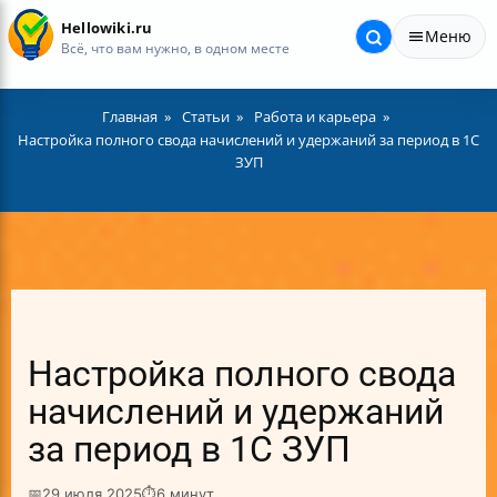
Hellowiki.ru
Меню
Всё, что вам нужно, в одном месте
Главная
Статьи
Работа и карьера
Настройка полного свода начислений и удержаний за период в 1С
ЗУП
Настройка полного свода
начислений и удержаний
за период в 1С ЗУП
📅
29 июля 2025
⏱
6 минут