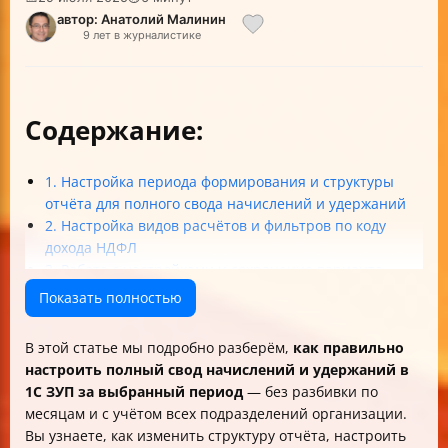
автор: Анатолий Малинин
9 лет в журналистике
Содержание:
1. Настройка периода формирования и структуры
отчёта для полного свода начислений и удержаний
2. Настройка видов расчётов и фильтров по коду
дохода НДФЛ
3. Работа с настройками и сохранение варианта
отчёта
Показать полностью
4. Анализ и сверка данных отчёта с отчетностью 6-
НДФЛ
В этой статье мы подробно разберём,
как правильно
5. Практические рекомендации и распространённые
настроить полный свод начислений и удержаний в
ошибки
1С ЗУП за выбранный период
— без разбивки по
Итог
месяцам и с учётом всех подразделений организации.
Вы узнаете, как изменить структуру отчёта, настроить