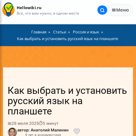
Hellowiki.ru
Меню
Всё, что вам нужно, в одном месте
Главная
Статьи
Россия и язык
Как выбрать и установить русский язык на планшете
Как выбрать и установить
русский язык на
планшете
📅
29 июля 2025
⏱
5 минут
автор: Анатолий Малинин
9 лет в журналистике