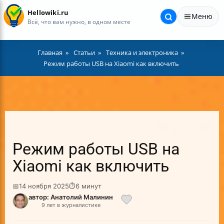
Hellowiki.ru
Меню
Всё, что вам нужно, в одном месте
Главная
Статьи
Техника и электроника
Режим работы USB на Xiaomi как включить
Режим работы USB на
Xiaomi как включить
📅
14 ноября 2025
⏱
6 минут
автор: Анатолий Малинин
9 лет в журналистике