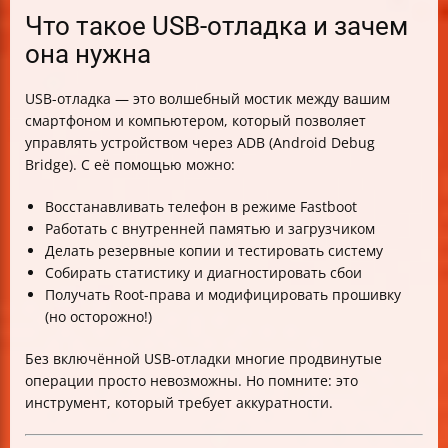
Визуальные подсказки для активации USB-отладки
Что такое USB-отладка и зачем
Важные предупреждения
она нужна
Итоговая таблица: как включить USB-отладку на
Xiaomi
USB-отладка — это волшебный мостик между вашим
смартфоном и компьютером, который позволяет
управлять устройством через ADB (Android Debug
Bridge). С её помощью можно:
Восстанавливать телефон в режиме Fastboot
Работать с внутренней памятью и загрузчиком
Делать резервные копии и тестировать систему
Собирать статистику и диагностировать сбои
Получать Root-права и модифицировать прошивку
(но осторожно!)
Без включённой USB-отладки многие продвинутые
операции просто невозможны. Но помните: это
инструмент, который требует аккуратности.