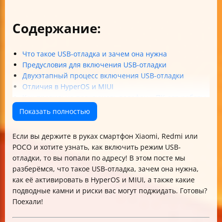
Содержание:
Что такое USB-отладка и зачем она нужна
Предусловия для включения USB-отладки
Двухэтапный процесс включения USB-отладки
Отличия в HyperOS и MIUI
Как правильно подключать телефон к ПК для работы
с ADB
Показать полностью
XiaomiADBFastbootTools и альтернативы
Можно ли работать с ADB без ПК?
Если вы держите в руках смартфон Xiaomi, Redmi или
Почему не стоит держать USB-отладку включённой
POCO и хотите узнать, как включить режим USB-
постоянно
отладки, то вы попали по адресу! В этом посте мы
Распространённые проблемы и их решения
разберёмся, что такое USB-отладка, зачем она нужна,
Что делать, если устройство работает на кастомной
как её активировать в HyperOS и MIUI, а также какие
прошивке или после OTA-обновления
подводные камни и риски вас могут поджидать. Готовы?
Безопасность и защита данных
Поехали!
Практические сценарии использования USB-отладки
Как проверить, что устройство распознаётся ADB