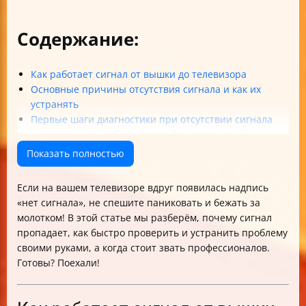
Содержание:
Как работает сигнал от вышки до телевизора
Основные причины отсутствия сигнала и как их
устранять
Первые шаги диагностики при отсутствии сигнала
Как проверить кабели и разъёмы правильно
Использование мультиметра для диагностики
Показать полностью
Проверка приставки и тюнера
Настройка антенны и поиск сигнала
Если на вашем телевизоре вдруг появилась надпись
Обновление прошивки Smart TV
«нет сигнала», не спешите паниковать и бежать за
Когда обращаться в сервис
молотком! В этой статье мы разберём, почему сигнал
Финальный чек-лист диагностики сигнала
пропадает, как быстро проверить и устранить проблему
Частые ошибки при самостоятельном ремонте
своими руками, а когда стоит звать профессионалов.
Пример сценария «до» и «после»
Готовы? Поехали!
Заключение