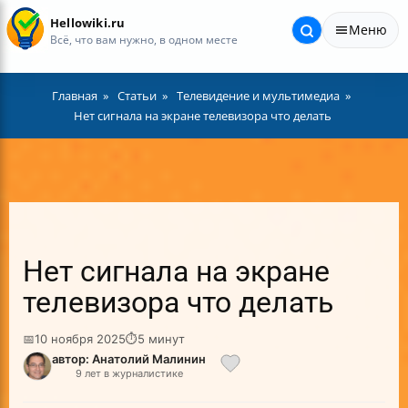
Hellowiki.ru
Меню
Всё, что вам нужно, в одном месте
Главная
Статьи
Телевидение и мультимедиа
Нет сигнала на экране телевизора что делать
Нет сигнала на экране
телевизора что делать
📅
10 ноября 2025
⏱
5 минут
автор: Анатолий Малинин
9 лет в журналистике