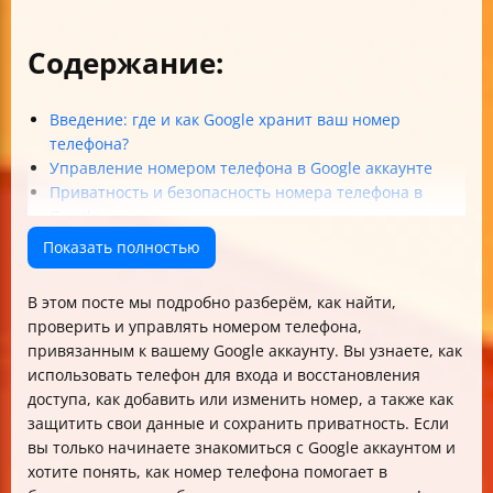
Содержание:
Введение: где и как Google хранит ваш номер
телефона?
Управление номером телефона в Google аккаунте
Приватность и безопасность номера телефона в
Google
Что делать, если не удаётся найти аккаунт по номеру
Показать полностью
телефона?
Альтернативные способы использования Google
В этом посте мы подробно разберём, как найти,
аккаунта для поиска телефона
проверить и управлять номером телефона,
Таблица: Краткий обзор действий с номером
привязанным к вашему Google аккаунту. Вы узнаете, как
телефона в Google аккаунте
использовать телефон для входа и восстановления
Итог: как найти и использовать номер телефона
доступа, как добавить или изменить номер, а также как
через Google аккаунт
защитить свои данные и сохранить приватность. Если
вы только начинаете знакомиться с Google аккаунтом и
хотите понять, как номер телефона помогает в