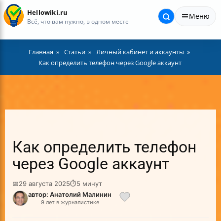
Hellowiki.ru
Меню
Всё, что вам нужно, в одном месте
Главная
Статьи
Личный кабинет и аккаунты
Как определить телефон через Google аккаунт
Как определить телефон
через Google аккаунт
📅
29 августа 2025
⏱
5 минут
автор: Анатолий Малинин
9 лет в журналистике