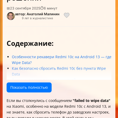
📅
23 сентября 2025
⏱
6 минут
автор: Анатолий Малинин
9 лет в журналистике
Содержание:
Особенности рекавери Redmi 10c на Android 13 — где
Wipe Data?
Как безопасно сбросить Redmi 10c без пункта Wipe
Data
Важные условия перед прошивкой
Что делать, если загрузчик заблокирован и
Показать полностью
появляется ошибка
Рекомендуемые программы для прошивки Redmi 10c
Если вы столкнулись с сообщением
"failed to wipe data"
Выбор версии ROM для прошивки
на Xiaomi, особенно на модели Redmi 10c с Android 13, и
Распространённые ошибки при прошивке и их
не знаете, как сбросить телефон до заводских настроек,
исправление
то вы попали в нужное место. В этой статье мы