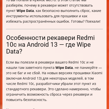
Как избежать потери данных и FRP-капчи
разберём, почему в рекавери может отсутствовать
Альтернативные способы сброса пароля и данных
пункт
Wipe Data
, как безопасно выполнить сброс, какие
Soft Reset и Hard Reset на Xiaomi — в чём разница
инструменты использовать для прошивки и как
Как попасть в режим Recovery и выполнить Hard
избежать распространённых ошибок. Готовы? Поехали!
Reset
Что делать, если не получается прошить телефон
Признаки успешной прошивки и нормальной работы
Особенности рекавери Redmi
телефона
10c на Android 13 — где Wipe
Итоговая таблица по сбросу Redmi 10c с Android 13
Data?
без Wipe Data
Если вы полезли в рекавери вашего Redmi 10c и не
нашли там заветного пункта
Wipe Data
, не паникуйте —
это не баг и не сбой. На новых версиях прошивки Xiaomi
(включая Android 13) для некоторых моделей, в том
числе Redmi 10c, разработчики убрали этот пункт из
стандартного рекавери. Это сделано намеренно, чтобы
ограничить возможность сброса через рекавери и
повысить безопасность.